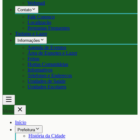
Webmail
Contato
Fale Conosco
Localização
Perguntas Frequentes
Turismo e Lazer
Informações
Agenda de Eventos
Área de Esportes e Lazer
Feiras
Hortas Comunitárias
Informativos
Telefones e Endereços
Unidades de Saúde
Unidades Escolares
Menu
Início
Prefeitura
História da Cidade