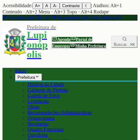
Acessibilidade:
| Atalhos: Alt+1
A+
A
A-
Contraste
☾
Conteudo · Alt+2 Menu · Alt+3 Topo · Alt+4 Rodape
Acessibilidade
e-SIC
Transparência
Painel Público
Prefeitura de
Lupi
Agenda
Portal de
onóp
Buscar...
⌘K
Empregos
Minha Prefeitura
olis
Início
Prefeitura
História da Cidade
Gabinete do Prefeito
Galeria de Fotos
Legislação
Obras
Recomendações Administrativas
Organograma
Secretarias
Quadro Funcional
Ouvidoria