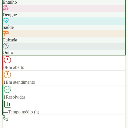
Entulho
Dengue
Saúde
Calçada
Outro
0
Em aberto
1
Em atendimento
1
Resolvidas
—
Tempo médio (h)