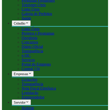
Perguntas Frequentes
Telefones Úteis
Links Úteis
Galeria de Prefeitos
Saúde
Cidadão
Links Úteis
Projetos e Programas
Ouvidoria
Concursos
Diário Oficial
Transparência
e-SIC
Serviços
Portal do Emprego
Central 156
Empresas
Licitações
Transparência
Nota Fiscal Eletrônica
Legislação
Empreendedor
Servidor
Holerite