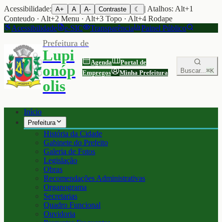
Acessibilidade:
| Atalhos: Alt+1
A+
A
A-
Contraste
☾
Conteudo · Alt+2 Menu · Alt+3 Topo · Alt+4 Rodape
Acessibilidade
e-SIC
Transparência
Painel Público
Prefeitura de
Lupi
Agenda
Portal de
onóp
Buscar...
⌘K
Empregos
Minha Prefeitura
olis
Início
Prefeitura
História da Cidade
Gabinete do Prefeito
Galeria de Fotos
Legislação
Obras
Recomendações Administrativas
Organograma
Secretarias
Quadro Funcional
Ouvidoria