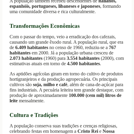
A população também recebeu descendentes de
italianos,
espanhóis, portugueses, libaneses e japoneses
, formando
uma comunidade diversa e rica culturalmente.
Transformações Econômicas
Com o passar do tempo, veio a erradicação dos cafezais,
causando um grande êxodo rural. A população rural, que era
de
6.409 habitantes
no censo de 1960, reduziu-se a
767
habitantes
em 2000. Já a população urbana cresceu de
2.073 habitantes
(1960) para
3.554 habitantes
(2000), com
estimativas atuais em torno de
4.500 habitantes
.
As aptidões agrícolas giram em torno do cultivo de produtos
hortigranjeiros e da produção agropecuária. Os principais
cultivos são
soja, milho e café
, além de cana-de-açúcar para
fins industriais. A pecuária leiteira tem grande destaque, com
produção de aproximadamente
100.000 (cem mil) litros de
leite
mensalmente.
Cultura e Tradições
A população conserva suas tradições e crenças religiosas,
celebrando festas em homenagem a
Cristo Rei
e
Nossa