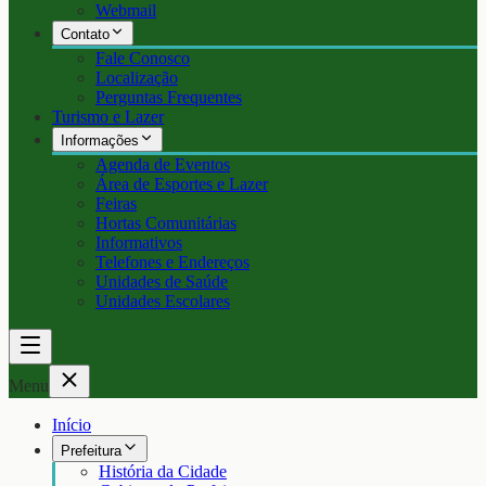
Webmail
Contato
Fale Conosco
Localização
Perguntas Frequentes
Turismo e Lazer
Informações
Agenda de Eventos
Área de Esportes e Lazer
Feiras
Hortas Comunitárias
Informativos
Telefones e Endereços
Unidades de Saúde
Unidades Escolares
Menu
Início
Prefeitura
História da Cidade