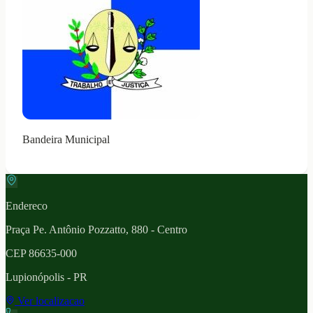
Bandeira Municipal
Endereco
Praça Pe. Antônio Pozzatto, 880 - Centro
CEP
86635-000
Lupionópolis
- PR
Ver localizacao