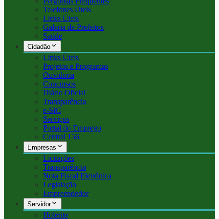
Perguntas Frequentes
Telefones Úteis
Links Úteis
Galeria de Prefeitos
Saúde
Cidadão
Links Úteis
Projetos e Programas
Ouvidoria
Concursos
Diário Oficial
Transparência
e-SIC
Serviços
Portal do Emprego
Central 156
Empresas
Licitações
Transparência
Nota Fiscal Eletrônica
Legislação
Empreendedor
Servidor
Holerite