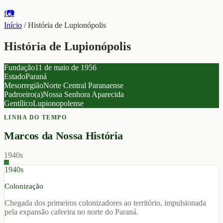
f
📷
Início
/
História de Lupionópolis
História de Lupionópolis
Fundação
11 de maio de 1956
Estado
Paraná
Mesorregião
Norte Central Paranaense
Padroeiro(a)
Nossa Senhora Aparecida
Gentílico
Lupionopolense
LINHA DO TEMPO
Marcos da Nossa História
1940s
1940s
Colonização
Chegada dos primeiros colonizadores ao território, impulsionada
pela expansão cafeeira no norte do Paraná.