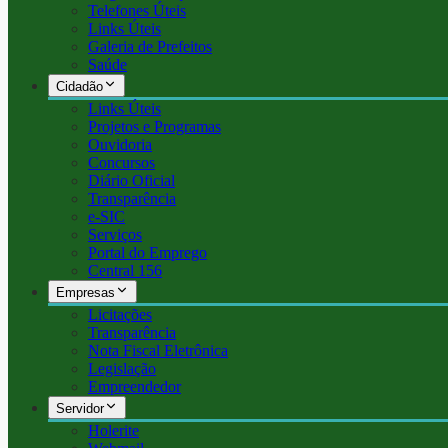
Telefones Úteis
Links Úteis
Galeria de Prefeitos
Saúde
Cidadão
Links Úteis
Projetos e Programas
Ouvidoria
Concursos
Diário Oficial
Transparência
e-SIC
Serviços
Portal do Emprego
Central 156
Empresas
Licitações
Transparência
Nota Fiscal Eletrônica
Legislação
Empreendedor
Servidor
Holerite