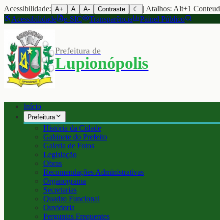
Acessibilidade:
| Atalhos: Alt+1 Conteu
A+
A
A-
Contraste
☾
Acessibilidade
e-SIC
Transparência
Painel Público
Prefeitura de
Lupionópolis
Início
Prefeitura
História da Cidade
Gabinete do Prefeito
Galeria de Fotos
Legislação
Obras
Recomendações Administrativas
Organograma
Secretarias
Quadro Funcional
Ouvidoria
Perguntas Frequentes