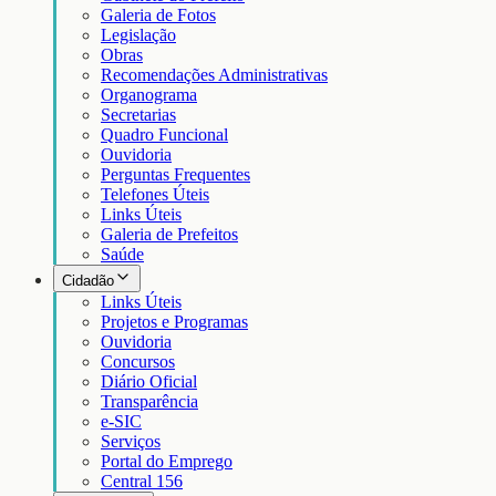
Galeria de Fotos
Legislação
Obras
Recomendações Administrativas
Organograma
Secretarias
Quadro Funcional
Ouvidoria
Perguntas Frequentes
Telefones Úteis
Links Úteis
Galeria de Prefeitos
Saúde
Cidadão
Links Úteis
Projetos e Programas
Ouvidoria
Concursos
Diário Oficial
Transparência
e-SIC
Serviços
Portal do Emprego
Central 156