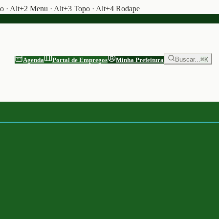
do · Alt+2 Menu · Alt+3 Topo · Alt+4 Rodape
Buscar...
⌘K
Agenda
Portal de Empregos
Minha Prefeitura