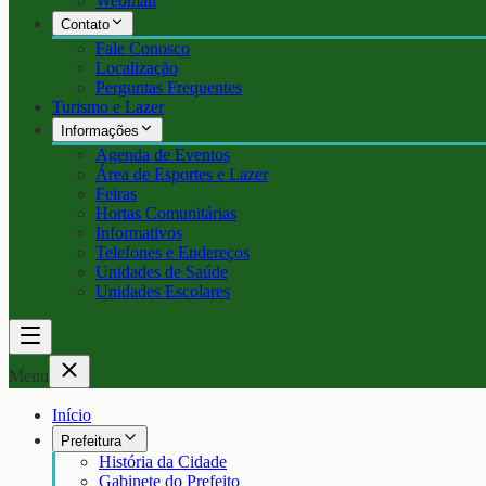
Webmail
Contato
Fale Conosco
Localização
Perguntas Frequentes
Turismo e Lazer
Informações
Agenda de Eventos
Área de Esportes e Lazer
Feiras
Hortas Comunitárias
Informativos
Telefones e Endereços
Unidades de Saúde
Unidades Escolares
Menu
Início
Prefeitura
História da Cidade
Gabinete do Prefeito