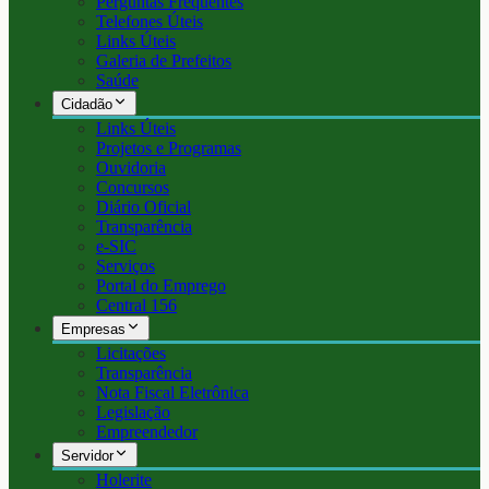
Perguntas Frequentes
Telefones Úteis
Links Úteis
Galeria de Prefeitos
Saúde
Cidadão
Links Úteis
Projetos e Programas
Ouvidoria
Concursos
Diário Oficial
Transparência
e-SIC
Serviços
Portal do Emprego
Central 156
Empresas
Licitações
Transparência
Nota Fiscal Eletrônica
Legislação
Empreendedor
Servidor
Holerite