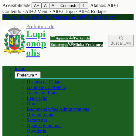
Acessibilidade:
| Atalhos: Alt+1
A+
A
A-
Contraste
☾
Conteudo · Alt+2 Menu · Alt+3 Topo · Alt+4 Rodape
Acessibilidade
e-SIC
Transparência
Painel Público
Prefeitura de
Lupi
Agenda
Portal de
onóp
Buscar...
⌘K
Empregos
Minha Prefeitura
olis
Início
Prefeitura
História da Cidade
Gabinete do Prefeito
Galeria de Fotos
Legislação
Obras
Recomendações Administrativas
Organograma
Secretarias
Quadro Funcional
Ouvidoria