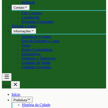
Webmail
Contato
Fale Conosco
Localização
Perguntas Frequentes
Turismo e Lazer
Informações
Agenda de Eventos
Área de Esportes e Lazer
Feiras
Hortas Comunitárias
Informativos
Telefones e Endereços
Unidades de Saúde
Unidades Escolares
Menu
Início
Prefeitura
História da Cidade