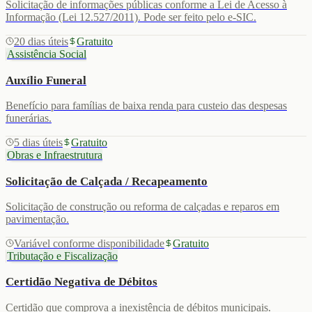
Solicitação de informações públicas conforme a Lei de Acesso à
Informação (Lei 12.527/2011). Pode ser feito pelo e-SIC.
20 dias úteis
Gratuito
Assistência Social
Auxílio Funeral
Benefício para famílias de baixa renda para custeio das despesas
funerárias.
5 dias úteis
Gratuito
Obras e Infraestrutura
Solicitação de Calçada / Recapeamento
Solicitação de construção ou reforma de calçadas e reparos em
pavimentação.
Variável conforme disponibilidade
Gratuito
Tributação e Fiscalização
Certidão Negativa de Débitos
Certidão que comprova a inexistência de débitos municipais.