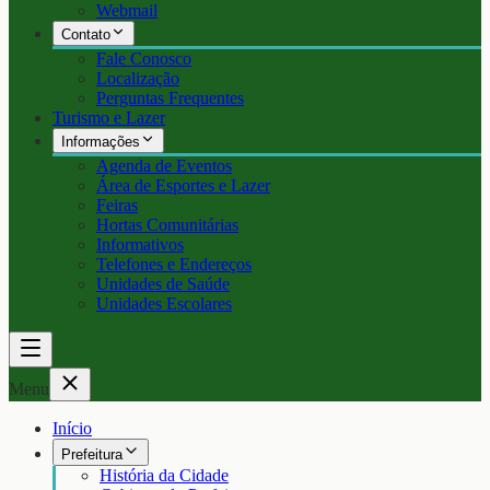
Webmail
Contato
Fale Conosco
Localização
Perguntas Frequentes
Turismo e Lazer
Informações
Agenda de Eventos
Área de Esportes e Lazer
Feiras
Hortas Comunitárias
Informativos
Telefones e Endereços
Unidades de Saúde
Unidades Escolares
Menu
Início
Prefeitura
História da Cidade