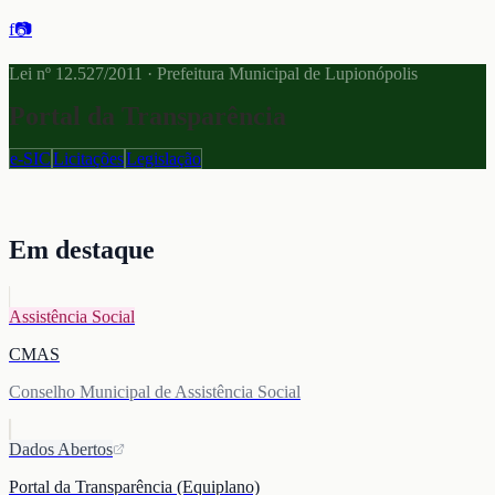
f
📷
Lei nº 12.527/2011 · Prefeitura Municipal de Lupionópolis
Portal da Transparência
e-SIC
Licitações
Legislação
Em destaque
Assistência Social
CMAS
Conselho Municipal de Assistência Social
Dados Abertos
Portal da Transparência (Equiplano)