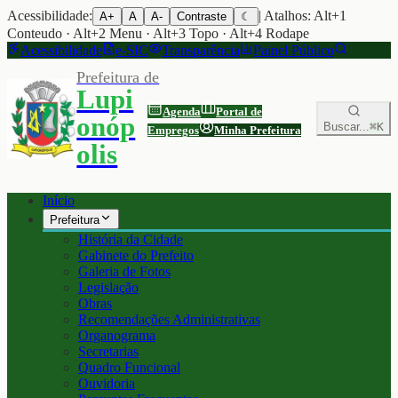
Acessibilidade:
| Atalhos: Alt+1
A+
A
A-
Contraste
☾
Conteudo · Alt+2 Menu · Alt+3 Topo · Alt+4 Rodape
Acessibilidade
e-SIC
Transparência
Painel Público
Prefeitura de
Lupi
Agenda
Portal de
onóp
Buscar...
⌘K
Empregos
Minha Prefeitura
olis
Início
Prefeitura
História da Cidade
Gabinete do Prefeito
Galeria de Fotos
Legislação
Obras
Recomendações Administrativas
Organograma
Secretarias
Quadro Funcional
Ouvidoria