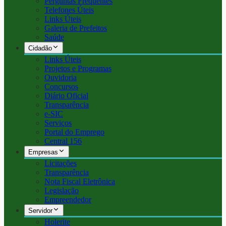
Perguntas Frequentes
Telefones Úteis
Links Úteis
Galeria de Prefeitos
Saúde
Cidadão
Links Úteis
Projetos e Programas
Ouvidoria
Concursos
Diário Oficial
Transparência
e-SIC
Serviços
Portal do Emprego
Central 156
Empresas
Licitações
Transparência
Nota Fiscal Eletrônica
Legislação
Empreendedor
Servidor
Holerite