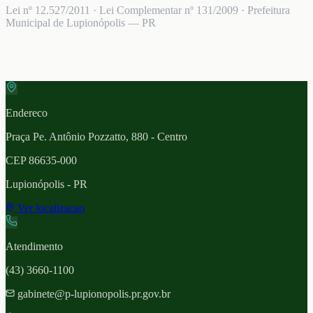
Lei nº 12.527/2011 · Lei Complementar nº 131/2009 · Prefeitura
Municipal de Lupionópolis — PR
Endereco
Praça Pe. Antônio Pozzatto, 880 - Centro
CEP
86635-000
Lupionópolis
- PR
Ver localizacao
Atendimento
(43) 3660-1100
gabinete@p-lupionopolis.pr.gov.br