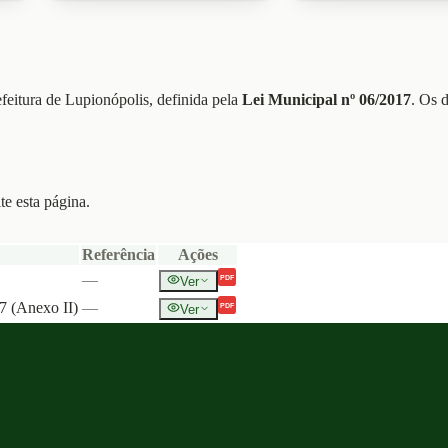
feitura de Lupionópolis, definida pela
Lei Municipal nº 06/2017
. Os 
te esta página.
Referência
Ações
—
Ver
PDF
7 (Anexo II)
—
Ver
PDF