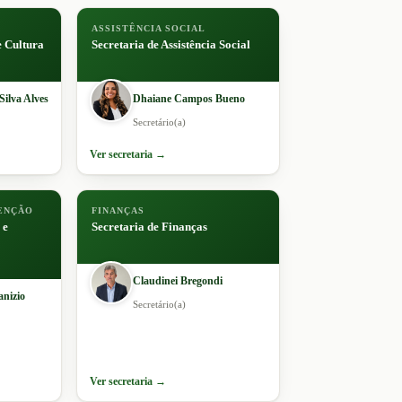
ASSISTÊNCIA SOCIAL
e Cultura
Secretaria de Assistência Social
Silva Alves
Dhaiane Campos Bueno
Secretário(a)
Ver secretaria →
ENÇÃO
FINANÇAS
 e
Secretaria de Finanças
Claudinei Bregondi
anizio
Secretário(a)
Ver secretaria →