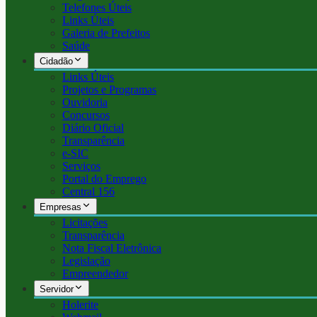
Telefones Úteis
Links Úteis
Galeria de Prefeitos
Saúde
Cidadão
Links Úteis
Projetos e Programas
Ouvidoria
Concursos
Diário Oficial
Transparência
e-SIC
Serviços
Portal do Emprego
Central 156
Empresas
Licitações
Transparência
Nota Fiscal Eletrônica
Legislação
Empreendedor
Servidor
Holerite