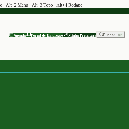
do · Alt+2 Menu · Alt+3 Topo · Alt+4 Rodape
Buscar...
⌘K
Agenda
Portal de Empregos
Minha Prefeitura