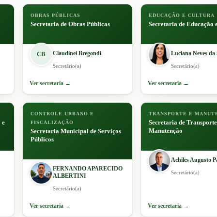
OBRAS PÚBLICAS
EDUCAÇÃO E CULTURA
Secretaria de Obras Públicas
Secretaria de Educação 
Claudinei Bregondi
Luciana Neves da 
CB
Secretário(a)
Secretário(a)
Ver secretaria →
Ver secretaria →
R
CONTROLE URBANO E
TRANSPORTE E MANUT
 e
Secretaria de Transporte
FISCALIZAÇÃO
Manutenção
Secretaria Municipal de Serviços
Públicos
Achiles Augusto P
FERNANDO APARECIDO
Secretário(a)
ALBERTINI
Secretário(a)
Ver secretaria →
Ver secretaria →