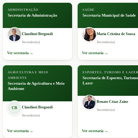
ADMINISTRAÇÃO
SAÚDE
Secretaria de Administração
Secretaria Municipal de Saúde
Claudinei Bregondi
Maria Cristina de Sousa
Secretário(a)
Secretário(a)
Ver secretaria →
Ver secretaria →
AGRICULTURA E MEIO
ESPORTES, TURISMO E LAZE
Secretaria de Esportes, Turismo
AMBIENTE
Lazer
Secretaria de Agricultura e Meio
Ambiente
Renato Cézar Zaine
Claudinei Bregondi
CB
Secretário(a)
Secretário(a)
Ver secretaria →
Ver secretaria →