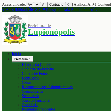
Acessibilidade:
| Atalhos: Alt+1 Conteu
A+
A
A-
Contraste
☾
Acessibilidade
e-SIC
Transparência
Painel Público
Prefeitura de
Lupionópolis
Início
Prefeitura
História da Cidade
Gabinete do Prefeito
Galeria de Fotos
Legislação
Obras
Recomendações Administrativas
Organograma
Secretarias
Quadro Funcional
Ouvidoria
Perguntas Frequentes