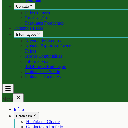
Webmail
Contato
Fale Conosco
Localização
Perguntas Frequentes
Turismo e Lazer
Informações
Agenda de Eventos
Área de Esportes e Lazer
Feiras
Hortas Comunitárias
Informativos
Telefones e Endereços
Unidades de Saúde
Unidades Escolares
Menu
Início
Prefeitura
História da Cidade
Gabinete do Prefeito