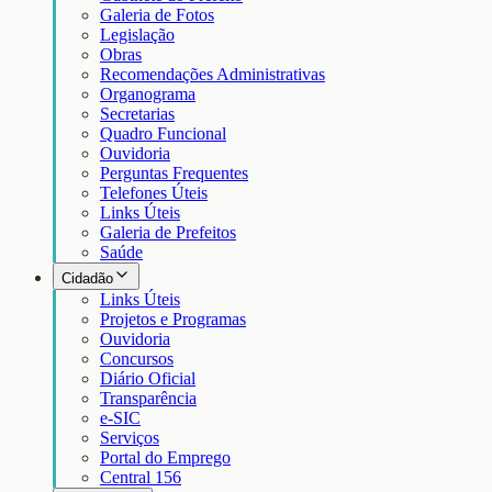
Galeria de Fotos
Legislação
Obras
Recomendações Administrativas
Organograma
Secretarias
Quadro Funcional
Ouvidoria
Perguntas Frequentes
Telefones Úteis
Links Úteis
Galeria de Prefeitos
Saúde
Cidadão
Links Úteis
Projetos e Programas
Ouvidoria
Concursos
Diário Oficial
Transparência
e-SIC
Serviços
Portal do Emprego
Central 156