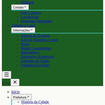
Webmail
Contato
Fale Conosco
Localização
Perguntas Frequentes
Turismo e Lazer
Informações
Agenda de Eventos
Área de Esportes e Lazer
Feiras
Hortas Comunitárias
Informativos
Telefones e Endereços
Unidades de Saúde
Unidades Escolares
Menu
Início
Prefeitura
História da Cidade