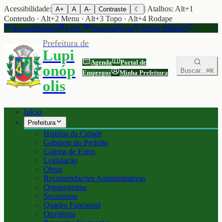
Acessibilidade:
| Atalhos: Alt+1
A+
A
A-
Contraste
☾
Conteudo · Alt+2 Menu · Alt+3 Topo · Alt+4 Rodape
Acessibilidade
e-SIC
Transparência
Painel Público
Prefeitura de
Lupi
Agenda
Portal de
onóp
Buscar...
⌘K
Empregos
Minha Prefeitura
olis
Início
Prefeitura
História da Cidade
Gabinete do Prefeito
Galeria de Fotos
Legislação
Obras
Recomendações Administrativas
Organograma
Secretarias
Quadro Funcional
Ouvidoria