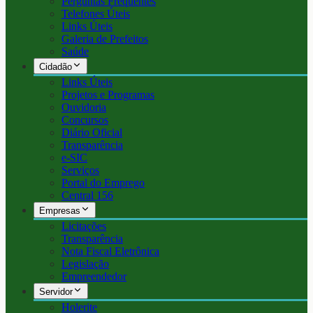
Perguntas Frequentes
Telefones Úteis
Links Úteis
Galeria de Prefeitos
Saúde
Cidadão
Links Úteis
Projetos e Programas
Ouvidoria
Concursos
Diário Oficial
Transparência
e-SIC
Serviços
Portal do Emprego
Central 156
Empresas
Licitações
Transparência
Nota Fiscal Eletrônica
Legislação
Empreendedor
Servidor
Holerite