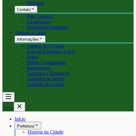
Webmail
Contato
Fale Conosco
Localização
Perguntas Frequentes
Turismo e Lazer
Informações
Agenda de Eventos
Área de Esportes e Lazer
Feiras
Hortas Comunitárias
Informativos
Telefones e Endereços
Unidades de Saúde
Unidades Escolares
Menu
Início
Prefeitura
História da Cidade