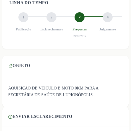
LINHA DO TEMPO
1
2
✓
4
Publicação
Esclarecimentos
Propostas
Julgamento
Ho
09/02/2017
OBJETO
AQUISIÇÃO DE VEICULO E MOTO 0KM PARA A
SECRETÁRIA DE SAÚDE DE LUPIONÓPOLIS.
ENVIAR ESCLARECIMENTO