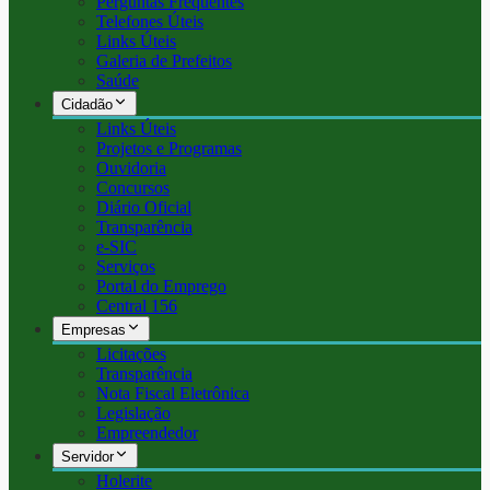
Perguntas Frequentes
Telefones Úteis
Links Úteis
Galeria de Prefeitos
Saúde
Cidadão
Links Úteis
Projetos e Programas
Ouvidoria
Concursos
Diário Oficial
Transparência
e-SIC
Serviços
Portal do Emprego
Central 156
Empresas
Licitações
Transparência
Nota Fiscal Eletrônica
Legislação
Empreendedor
Servidor
Holerite