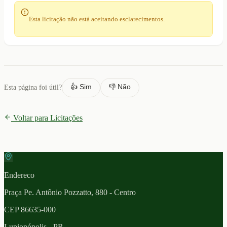
Esta licitação não está aceitando esclarecimentos.
👍 Sim
👎 Não
Esta página foi útil?
Voltar para Licitações
Endereco
Praça Pe. Antônio Pozzatto, 880 - Centro
CEP
86635-000
Lupionópolis
- PR