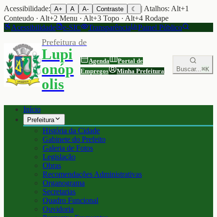
Acessibilidade:
| Atalhos: Alt+1
A+
A
A-
Contraste
☾
Conteudo · Alt+2 Menu · Alt+3 Topo · Alt+4 Rodape
Acessibilidade
e-SIC
Transparência
Painel Público
Prefeitura de
Lupi
Agenda
Portal de
onóp
Buscar...
⌘K
Empregos
Minha Prefeitura
olis
Início
Prefeitura
História da Cidade
Gabinete do Prefeito
Galeria de Fotos
Legislação
Obras
Recomendações Administrativas
Organograma
Secretarias
Quadro Funcional
Ouvidoria