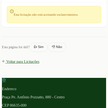
Esta licitação não está aceitando esclarecimentos.
👍 Sim
👎 Não
Esta página foi útil?
Voltar para Licitações
Endereco
Praça Pe. Antônio Pozzatto, 880 - Centro
CEP
86635-000