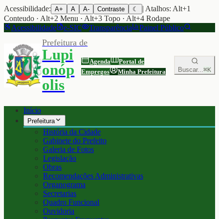
Acessibilidade:
| Atalhos: Alt+1
A+
A
A-
Contraste
☾
Conteudo · Alt+2 Menu · Alt+3 Topo · Alt+4 Rodape
Acessibilidade
e-SIC
Transparência
Painel Público
Prefeitura de
Lupi
Agenda
Portal de
onóp
Buscar...
⌘K
Empregos
Minha Prefeitura
olis
Início
Prefeitura
História da Cidade
Gabinete do Prefeito
Galeria de Fotos
Legislação
Obras
Recomendações Administrativas
Organograma
Secretarias
Quadro Funcional
Ouvidoria