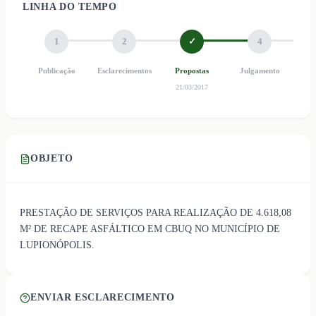
LINHA DO TEMPO
1
2
✓
4
Publicação
Esclarecimentos
Propostas
Julgamento
Ho
21/03/2017
OBJETO
PRESTAÇÃO DE SERVIÇOS PARA REALIZAÇÃO DE 4.618,08
M² DE RECAPE ASFÁLTICO EM CBUQ NO MUNICÍPIO DE
LUPIONÓPOLIS.
ENVIAR ESCLARECIMENTO