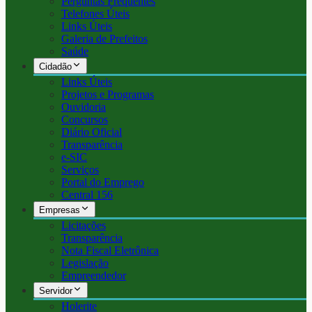
Perguntas Frequentes
Telefones Úteis
Links Úteis
Galeria de Prefeitos
Saúde
Cidadão
Links Úteis
Projetos e Programas
Ouvidoria
Concursos
Diário Oficial
Transparência
e-SIC
Serviços
Portal do Emprego
Central 156
Empresas
Licitações
Transparência
Nota Fiscal Eletrônica
Legislação
Empreendedor
Servidor
Holerite