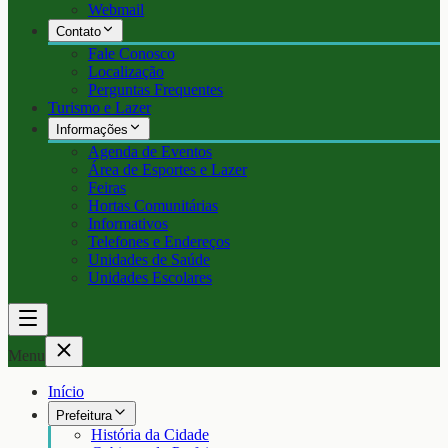
Webmail
Contato
Fale Conosco
Localização
Perguntas Frequentes
Turismo e Lazer
Informações
Agenda de Eventos
Área de Esportes e Lazer
Feiras
Hortas Comunitárias
Informativos
Telefones e Endereços
Unidades de Saúde
Unidades Escolares
Menu
Início
Prefeitura
História da Cidade