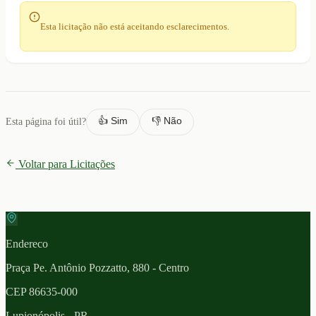
Esta licitação não está aceitando esclarecimentos.
👍 Sim
👎 Não
Esta página foi útil?
Voltar para Licitações
Endereco
Praça Pe. Antônio Pozzatto, 880 - Centro
CEP
86635-000
Lupionópolis
- PR