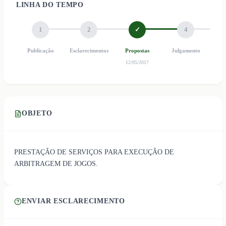
LINHA DO TEMPO
1
2
✓
4
Publicação
Esclarecimentos
Propostas
Julgamento
Ho
12/05/2017
OBJETO
PRESTAÇÃO DE SERVIÇOS PARA EXECUÇÃO DE
ARBITRAGEM DE JOGOS.
ENVIAR ESCLARECIMENTO