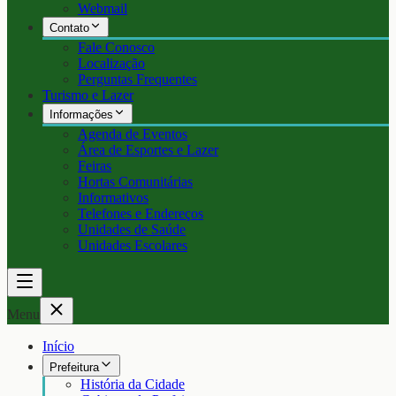
Webmail
Contato
Fale Conosco
Localização
Perguntas Frequentes
Turismo e Lazer
Informações
Agenda de Eventos
Área de Esportes e Lazer
Feiras
Hortas Comunitárias
Informativos
Telefones e Endereços
Unidades de Saúde
Unidades Escolares
Menu
Início
Prefeitura
História da Cidade