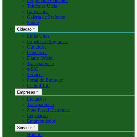
Perguntas Frequentes
Telefones Úteis
Links Úteis
Galeria de Prefeitos
Saúde
Cidadão
Links Úteis
Projetos e Programas
Ouvidoria
Concursos
Diário Oficial
Transparência
e-SIC
Serviços
Portal do Emprego
Central 156
Empresas
Licitações
Transparência
Nota Fiscal Eletrônica
Legislação
Empreendedor
Servidor
Holerite