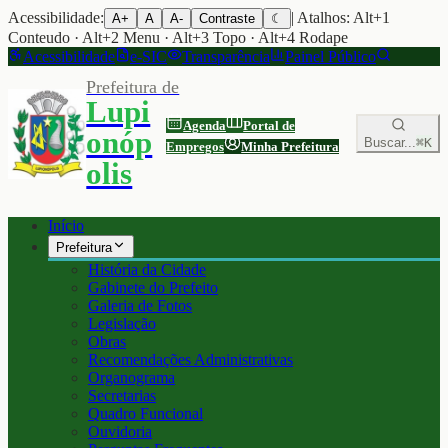
Acessibilidade:
| Atalhos: Alt+1
A+
A
A-
Contraste
☾
Conteudo · Alt+2 Menu · Alt+3 Topo · Alt+4 Rodape
Acessibilidade
e-SIC
Transparência
Painel Público
Prefeitura de
Lupi
Agenda
Portal de
onóp
Buscar...
⌘K
Empregos
Minha Prefeitura
olis
Início
Prefeitura
História da Cidade
Gabinete do Prefeito
Galeria de Fotos
Legislação
Obras
Recomendações Administrativas
Organograma
Secretarias
Quadro Funcional
Ouvidoria