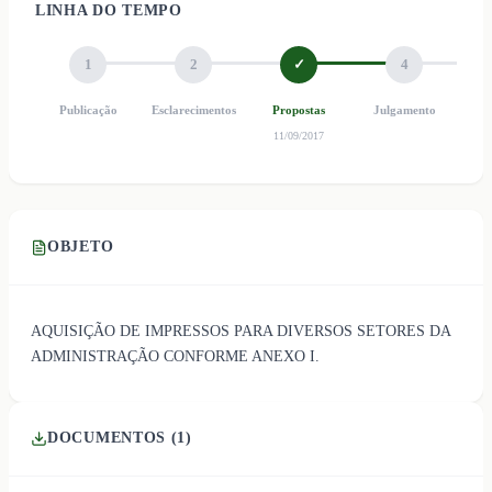
LINHA DO TEMPO
1
2
✓
4
Publicação
Esclarecimentos
Propostas
Julgamento
Ho
11/09/2017
OBJETO
AQUISIÇÃO DE IMPRESSOS PARA DIVERSOS SETORES DA
ADMINISTRAÇÃO CONFORME ANEXO I.
DOCUMENTOS (
1
)