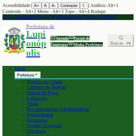
Acessibilidade:
| Atalhos: Alt+1
A+
A
A-
Contraste
☾
Conteudo · Alt+2 Menu · Alt+3 Topo · Alt+4 Rodape
Acessibilidade
e-SIC
Transparência
Painel Público
Prefeitura de
Lupi
Agenda
Portal de
onóp
Buscar...
⌘K
Empregos
Minha Prefeitura
olis
Início
Prefeitura
História da Cidade
Gabinete do Prefeito
Galeria de Fotos
Legislação
Obras
Recomendações Administrativas
Organograma
Secretarias
Quadro Funcional
Ouvidoria