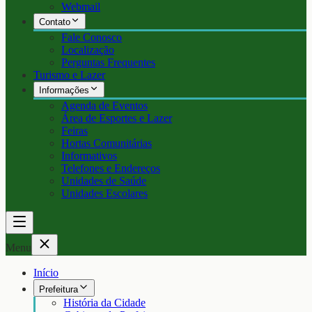
Webmail
Contato
Fale Conosco
Localização
Perguntas Frequentes
Turismo e Lazer
Informações
Agenda de Eventos
Área de Esportes e Lazer
Feiras
Hortas Comunitárias
Informativos
Telefones e Endereços
Unidades de Saúde
Unidades Escolares
Menu
Início
Prefeitura
História da Cidade