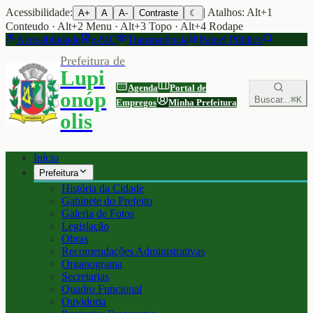
Acessibilidade:
| Atalhos: Alt+1
A+
A
A-
Contraste
☾
Conteudo · Alt+2 Menu · Alt+3 Topo · Alt+4 Rodape
Acessibilidade
e-SIC
Transparência
Painel Público
Prefeitura de
Lupi
Agenda
Portal de
onóp
Buscar...
⌘K
Empregos
Minha Prefeitura
olis
Início
Prefeitura
História da Cidade
Gabinete do Prefeito
Galeria de Fotos
Legislação
Obras
Recomendações Administrativas
Organograma
Secretarias
Quadro Funcional
Ouvidoria