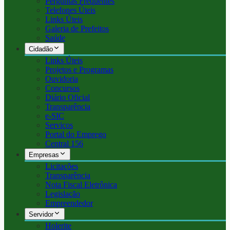
Perguntas Frequentes
Telefones Úteis
Links Úteis
Galeria de Prefeitos
Saúde
Cidadão
Links Úteis
Projetos e Programas
Ouvidoria
Concursos
Diário Oficial
Transparência
e-SIC
Serviços
Portal do Emprego
Central 156
Empresas
Licitações
Transparência
Nota Fiscal Eletrônica
Legislação
Empreendedor
Servidor
Holerite