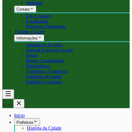
Webmail
Contato
Fale Conosco
Localização
Perguntas Frequentes
Turismo e Lazer
Informações
Agenda de Eventos
Área de Esportes e Lazer
Feiras
Hortas Comunitárias
Informativos
Telefones e Endereços
Unidades de Saúde
Unidades Escolares
Menu
Início
Prefeitura
História da Cidade