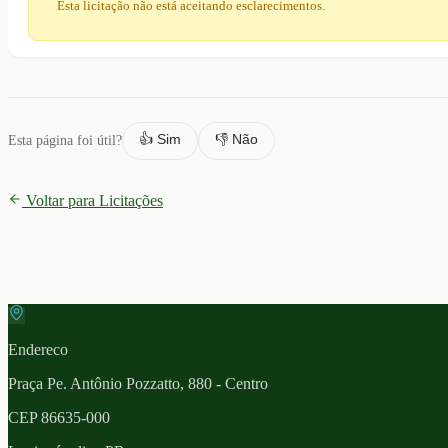
Esta licitação não está aceitando esclarecimentos.
👍 Sim
👎 Não
Esta página foi útil?
Voltar para Licitações
Endereco
Praça Pe. Antônio Pozzatto, 880 - Centro
CEP
86635-000