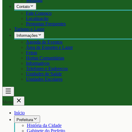
Webmail
Contato
Fale Conosco
Localização
Perguntas Frequentes
Turismo e Lazer
Informações
Agenda de Eventos
Área de Esportes e Lazer
Feiras
Hortas Comunitárias
Informativos
Telefones e Endereços
Unidades de Saúde
Unidades Escolares
Menu
Início
Prefeitura
História da Cidade
Gabinete do Prefeito