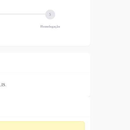
5
Homologação
IS.