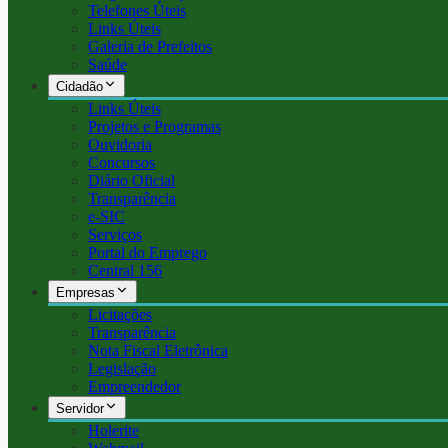
Telefones Úteis
Links Úteis
Galeria de Prefeitos
Saúde
Cidadão
Links Úteis
Projetos e Programas
Ouvidoria
Concursos
Diário Oficial
Transparência
e-SIC
Serviços
Portal do Emprego
Central 156
Empresas
Licitações
Transparência
Nota Fiscal Eletrônica
Legislação
Empreendedor
Servidor
Holerite