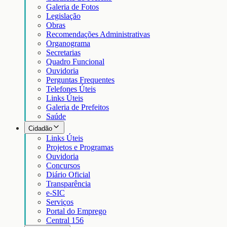
Galeria de Fotos
Legislação
Obras
Recomendações Administrativas
Organograma
Secretarias
Quadro Funcional
Ouvidoria
Perguntas Frequentes
Telefones Úteis
Links Úteis
Galeria de Prefeitos
Saúde
Cidadão
Links Úteis
Projetos e Programas
Ouvidoria
Concursos
Diário Oficial
Transparência
e-SIC
Serviços
Portal do Emprego
Central 156