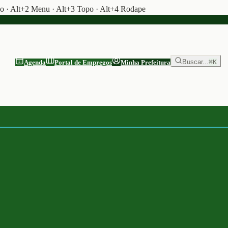
do · Alt+2 Menu · Alt+3 Topo · Alt+4 Rodape
Buscar...
⌘K
Agenda
Portal de Empregos
Minha Prefeitura