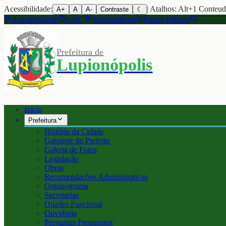
Acessibilidade:
| Atalhos: Alt+1 Conteu
A+
A
A-
Contraste
☾
Acessibilidade
e-SIC
Transparência
Painel Público
Prefeitura de
Lupionópolis
Início
Prefeitura
História da Cidade
Gabinete do Prefeito
Galeria de Fotos
Legislação
Obras
Recomendações Administrativas
Organograma
Secretarias
Quadro Funcional
Ouvidoria
Perguntas Frequentes