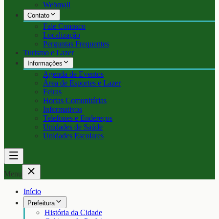
Webmail
Contato
Fale Conosco
Localização
Perguntas Frequentes
Turismo e Lazer
Informações
Agenda de Eventos
Área de Esportes e Lazer
Feiras
Hortas Comunitárias
Informativos
Telefones e Endereços
Unidades de Saúde
Unidades Escolares
Menu
Início
Prefeitura
História da Cidade