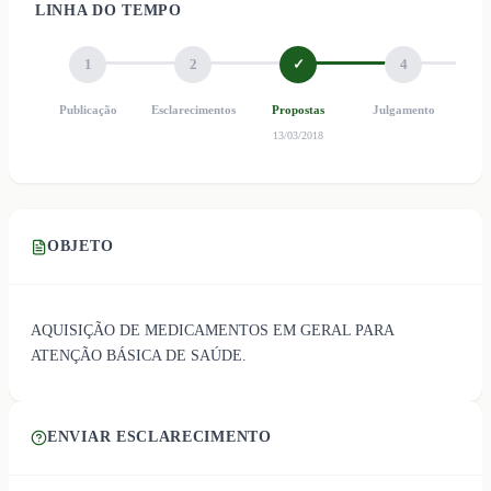
LINHA DO TEMPO
1
2
✓
4
Publicação
Esclarecimentos
Propostas
Julgamento
Ho
13/03/2018
OBJETO
AQUISIÇÃO DE MEDICAMENTOS EM GERAL PARA
ATENÇÃO BÁSICA DE SAÚDE.
ENVIAR ESCLARECIMENTO