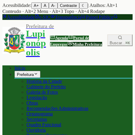
Acessibilidade:
| Atalhos: Alt+1
A+
A
A-
Contraste
☾
Conteudo · Alt+2 Menu · Alt+3 Topo · Alt+4 Rodape
Acessibilidade
e-SIC
Transparência
Painel Público
Prefeitura de
Lupi
Agenda
Portal de
onóp
Buscar...
⌘K
Empregos
Minha Prefeitura
olis
Início
Prefeitura
História da Cidade
Gabinete do Prefeito
Galeria de Fotos
Legislação
Obras
Recomendações Administrativas
Organograma
Secretarias
Quadro Funcional
Ouvidoria