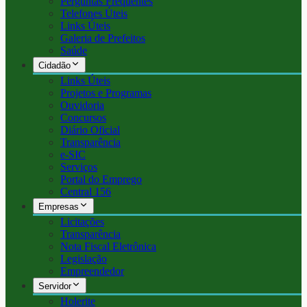
Perguntas Frequentes
Telefones Úteis
Links Úteis
Galeria de Prefeitos
Saúde
Cidadão
Links Úteis
Projetos e Programas
Ouvidoria
Concursos
Diário Oficial
Transparência
e-SIC
Serviços
Portal do Emprego
Central 156
Empresas
Licitações
Transparência
Nota Fiscal Eletrônica
Legislação
Empreendedor
Servidor
Holerite