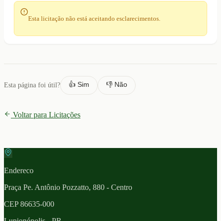
Esta licitação não está aceitando esclarecimentos.
👍 Sim
👎 Não
Esta página foi útil?
Voltar para Licitações
Endereco
Praça Pe. Antônio Pozzatto, 880 - Centro
CEP
86635-000
Lupionópolis
- PR