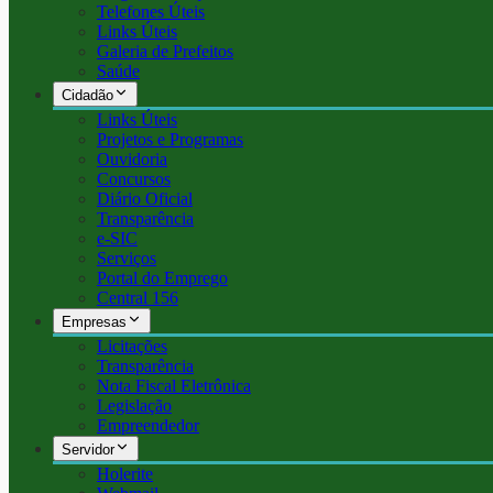
Telefones Úteis
Links Úteis
Galeria de Prefeitos
Saúde
Cidadão
Links Úteis
Projetos e Programas
Ouvidoria
Concursos
Diário Oficial
Transparência
e-SIC
Serviços
Portal do Emprego
Central 156
Empresas
Licitações
Transparência
Nota Fiscal Eletrônica
Legislação
Empreendedor
Servidor
Holerite