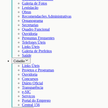
Galeria de Fotos
Legislação
Obras
Recomendações Administrativas
Organograma
Secretarias
Quadro Funcional
Ouvidoria
Perguntas Frequentes
Telefones Úteis
Links Úteis
Galeria de Prefeitos
Saúde
Cidadão
Links Úteis
Projetos e Programas
Ouvidoria
Concursos
Diário Oficial
Transparência
e-SIC
Serviços
Portal do Emprego
Central 156