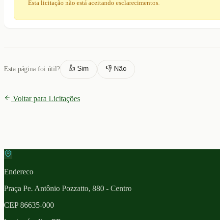
Esta licitação não está aceitando esclarecimentos.
👍 Sim
👎 Não
Esta página foi útil?
Voltar para Licitações
Endereco
Praça Pe. Antônio Pozzatto, 880 - Centro
CEP
86635-000