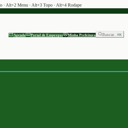
do · Alt+2 Menu · Alt+3 Topo · Alt+4 Rodape
Buscar...
⌘K
Agenda
Portal de Empregos
Minha Prefeitura