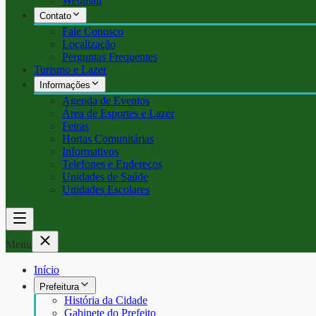
Webmail
Contato
Fale Conosco
Localização
Perguntas Frequentes
Turismo e Lazer
Informações
Agenda de Eventos
Área de Esportes e Lazer
Feiras
Hortas Comunitárias
Informativos
Telefones e Endereços
Unidades de Saúde
Unidades Escolares
Menu
Início
Prefeitura
História da Cidade
Gabinete do Prefeito