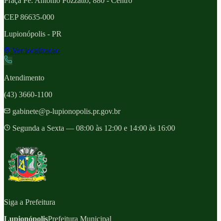
Praça Pe. Antônio Pozzatto, 880 - Centro
CEP
86635-000
Lupionópolis
- PR
Ver localizacao
Atendimento
(43) 3660-1100
gabinete@p-lupionopolis.pr.gov.br
Segunda a Sexta — 08:00 às 12:00 e 14:00 às 16:00
Siga a Prefeitura
Lupionópolis
Prefeitura Municipal