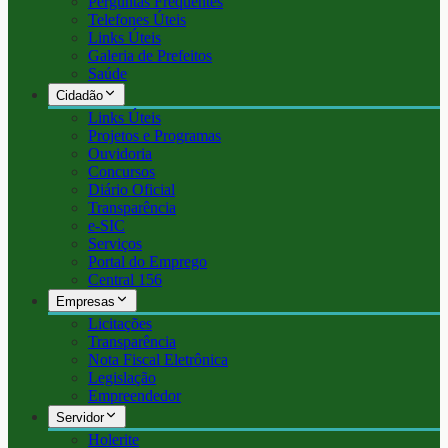
Perguntas Frequentes
Telefones Úteis
Links Úteis
Galeria de Prefeitos
Saúde
Cidadão
Links Úteis
Projetos e Programas
Ouvidoria
Concursos
Diário Oficial
Transparência
e-SIC
Serviços
Portal do Emprego
Central 156
Empresas
Licitações
Transparência
Nota Fiscal Eletrônica
Legislação
Empreendedor
Servidor
Holerite