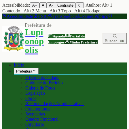
Acessibilidade:
| Atalhos: Alt+1
A+
A
A-
Contraste
☾
Conteudo · Alt+2 Menu · Alt+3 Topo · Alt+4 Rodape
Acessibilidade
e-SIC
Transparência
Painel Público
Prefeitura de
Lupi
Agenda
Portal de
onóp
Buscar...
⌘K
Empregos
Minha Prefeitura
olis
Início
Prefeitura
História da Cidade
Gabinete do Prefeito
Galeria de Fotos
Legislação
Obras
Recomendações Administrativas
Organograma
Secretarias
Quadro Funcional
Ouvidoria