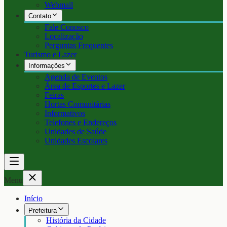
Webmail
Contato
Fale Conosco
Localização
Perguntas Frequentes
Turismo e Lazer
Informações
Agenda de Eventos
Área de Esportes e Lazer
Feiras
Hortas Comunitárias
Informativos
Telefones e Endereços
Unidades de Saúde
Unidades Escolares
Menu
Início
Prefeitura
História da Cidade