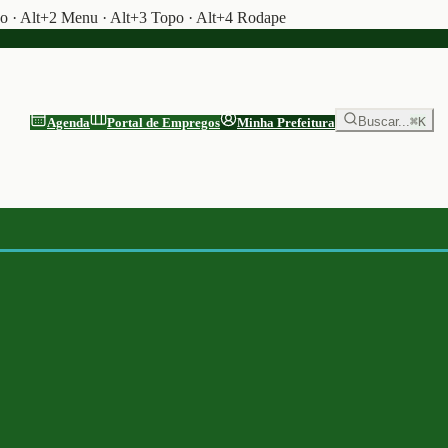
do · Alt+2 Menu · Alt+3 Topo · Alt+4 Rodape
Buscar...
⌘K
Agenda
Portal de Empregos
Minha Prefeitura