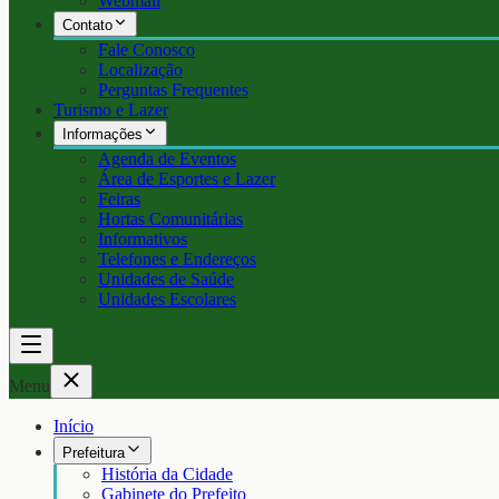
Webmail
Contato
Fale Conosco
Localização
Perguntas Frequentes
Turismo e Lazer
Informações
Agenda de Eventos
Área de Esportes e Lazer
Feiras
Hortas Comunitárias
Informativos
Telefones e Endereços
Unidades de Saúde
Unidades Escolares
Menu
Início
Prefeitura
História da Cidade
Gabinete do Prefeito