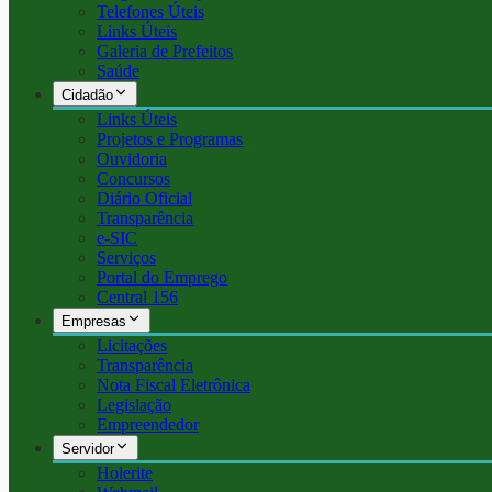
Telefones Úteis
Links Úteis
Galeria de Prefeitos
Saúde
Cidadão
Links Úteis
Projetos e Programas
Ouvidoria
Concursos
Diário Oficial
Transparência
e-SIC
Serviços
Portal do Emprego
Central 156
Empresas
Licitações
Transparência
Nota Fiscal Eletrônica
Legislação
Empreendedor
Servidor
Holerite