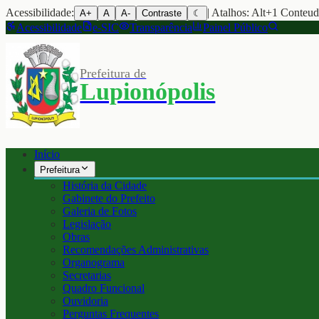
Acessibilidade:
| Atalhos: Alt+1 Conteu
A+
A
A-
Contraste
☾
Acessibilidade
e-SIC
Transparência
Painel Público
Prefeitura de
Lupionópolis
Início
Prefeitura
História da Cidade
Gabinete do Prefeito
Galeria de Fotos
Legislação
Obras
Recomendações Administrativas
Organograma
Secretarias
Quadro Funcional
Ouvidoria
Perguntas Frequentes