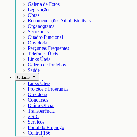
Galeria de Fotos
Legislação
Obras
Recomendações Administrativas
Organograma
Secretarias
Quadro Funcional
Ouvidoria
Perguntas Frequentes
Telefones Úteis
Links Úteis
Galeria de Prefeitos
Saúde
Cidadão
Links Úteis
Projetos e Programas
Ouvidoria
Concursos
Diário Oficial
Transparência
e-SIC
Serviços
Portal do Emprego
Central 156