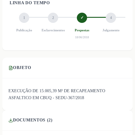
LINHA DO TEMPO
1
2
✓
4
Publicação
Esclarecimentos
Propostas
Julgamento
Ho
18/06/2018
OBJETO
EXECUÇÃO DE 15.005,39 M² DE RECAPEAMENTO
ASFALTICO EM CBUQ - SEDU-367/2018
DOCUMENTOS (
2
)