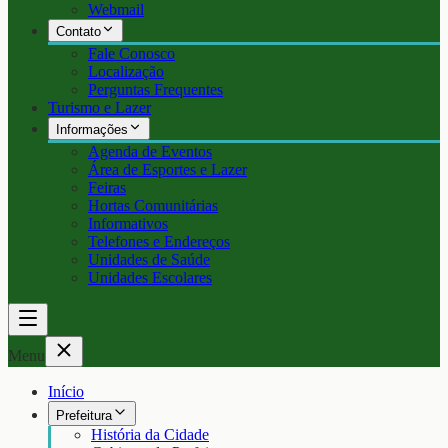
Webmail
Contato
Fale Conosco
Localização
Perguntas Frequentes
Turismo e Lazer
Informações
Agenda de Eventos
Área de Esportes e Lazer
Feiras
Hortas Comunitárias
Informativos
Telefones e Endereços
Unidades de Saúde
Unidades Escolares
Menu
Início
Prefeitura
História da Cidade