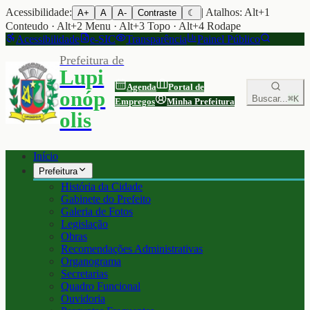
Acessibilidade:
| Atalhos: Alt+1
A+
A
A-
Contraste
☾
Conteudo · Alt+2 Menu · Alt+3 Topo · Alt+4 Rodape
Acessibilidade
e-SIC
Transparência
Painel Público
Prefeitura de
Lupi
Agenda
Portal de
onóp
Buscar...
⌘K
Empregos
Minha Prefeitura
olis
Início
Prefeitura
História da Cidade
Gabinete do Prefeito
Galeria de Fotos
Legislação
Obras
Recomendações Administrativas
Organograma
Secretarias
Quadro Funcional
Ouvidoria