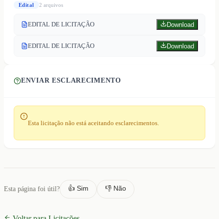
Edital
2
arquivo
s
EDITAL DE LICITAÇÃO
Download
EDITAL DE LICITAÇÃO
Download
ENVIAR ESCLARECIMENTO
Esta licitação não está aceitando esclarecimentos.
👍 Sim
👎 Não
Esta página foi útil?
Voltar para Licitações