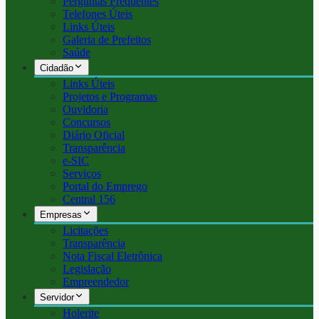
Perguntas Frequentes
Telefones Úteis
Links Úteis
Galeria de Prefeitos
Saúde
Cidadão
Links Úteis
Projetos e Programas
Ouvidoria
Concursos
Diário Oficial
Transparência
e-SIC
Serviços
Portal do Emprego
Central 156
Empresas
Licitações
Transparência
Nota Fiscal Eletrônica
Legislação
Empreendedor
Servidor
Holerite