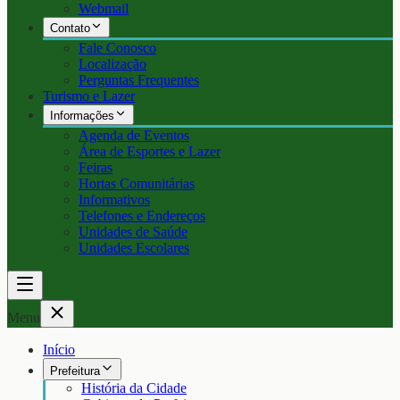
Webmail
Contato
Fale Conosco
Localização
Perguntas Frequentes
Turismo e Lazer
Informações
Agenda de Eventos
Área de Esportes e Lazer
Feiras
Hortas Comunitárias
Informativos
Telefones e Endereços
Unidades de Saúde
Unidades Escolares
Menu
Início
Prefeitura
História da Cidade