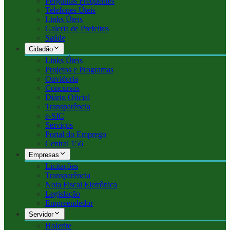
Perguntas Frequentes
Telefones Úteis
Links Úteis
Galeria de Prefeitos
Saúde
Cidadão
Links Úteis
Projetos e Programas
Ouvidoria
Concursos
Diário Oficial
Transparência
e-SIC
Serviços
Portal do Emprego
Central 156
Empresas
Licitações
Transparência
Nota Fiscal Eletrônica
Legislação
Empreendedor
Servidor
Holerite