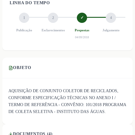
LINHA DO TEMPO
1
2
✓
4
Publicação
Esclarecimentos
Propostas
Julgamento
Ho
04/09/2018
OBJETO
AQUISIÇÃO DE CONJUNTO COLETOR DE RECICLADOS,
CONFORME ESPECIFICAÇÃO TÉCNICAS NO ANEXO I /
TERMO DE REFERÊNCIA - CONVÊNIO: 101/2018 PROGRAMA
DE COLETA SELETIVA - INSTITUTO DAS ÁGUAS.
DOCUMENTOS (
4
)