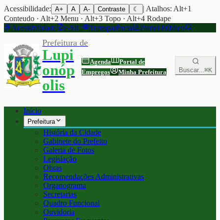
Acessibilidade:
| Atalhos: Alt+1
A+
A
A-
Contraste
☾
Conteudo · Alt+2 Menu · Alt+3 Topo · Alt+4 Rodape
Acessibilidade
e-SIC
Transparência
Painel Público
Prefeitura de
Lupi
Agenda
Portal de
onóp
Buscar...
⌘K
Empregos
Minha Prefeitura
olis
Início
Prefeitura
História da Cidade
Gabinete do Prefeito
Galeria de Fotos
Legislação
Obras
Recomendações Administrativas
Organograma
Secretarias
Quadro Funcional
Ouvidoria