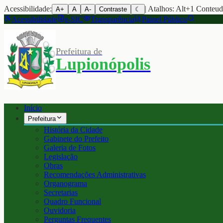
Acessibilidade:
| Atalhos: Alt+1 Conteu
A+
A
A-
Contraste
☾
Acessibilidade
e-SIC
Transparência
Painel Público
Prefeitura de
Lupionópolis
Início
Prefeitura
História da Cidade
Gabinete do Prefeito
Galeria de Fotos
Legislação
Obras
Recomendações Administrativas
Organograma
Secretarias
Quadro Funcional
Ouvidoria
Perguntas Frequentes