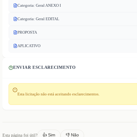
Categoria: Geral ANEXO I
Categoria: Geral EDITAL
PROPOSTA
APLICATIVO
ENVIAR ESCLARECIMENTO
Esta licitação não está aceitando esclarecimentos.
👍 Sim
👎 Não
Esta página foi útil?