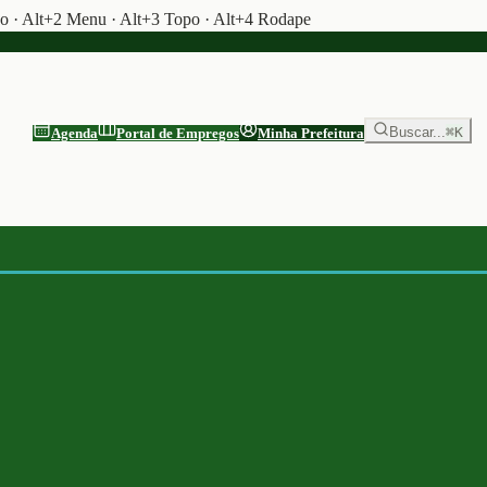
do · Alt+2 Menu · Alt+3 Topo · Alt+4 Rodape
Buscar...
⌘K
Agenda
Portal de Empregos
Minha Prefeitura