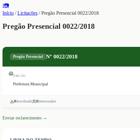
f
📷
Início
/
Licitações
/
Pregão Presencial 0022/2018
Pregão Presencial 0022/2018
Nº
0022/2018
Pregão Presencial
ÓRGÃO
Prefeitura Municipal
0
download
s
0
interessado
s
Enviar esclarecimento →