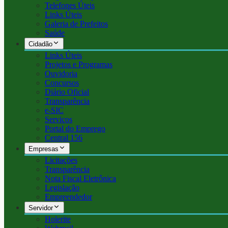
Telefones Úteis
Links Úteis
Galeria de Prefeitos
Saúde
Cidadão
Links Úteis
Projetos e Programas
Ouvidoria
Concursos
Diário Oficial
Transparência
e-SIC
Serviços
Portal do Emprego
Central 156
Empresas
Licitações
Transparência
Nota Fiscal Eletrônica
Legislação
Empreendedor
Servidor
Holerite