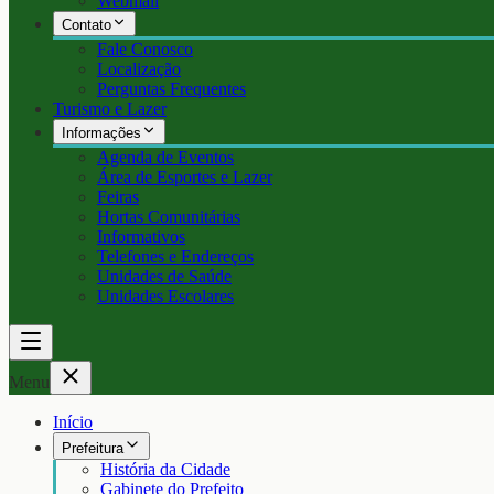
Webmail
Contato
Fale Conosco
Localização
Perguntas Frequentes
Turismo e Lazer
Informações
Agenda de Eventos
Área de Esportes e Lazer
Feiras
Hortas Comunitárias
Informativos
Telefones e Endereços
Unidades de Saúde
Unidades Escolares
Menu
Início
Prefeitura
História da Cidade
Gabinete do Prefeito