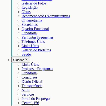
Galeria de Fotos
Legislação
Obras
Recomendações Administrativas
Organograma
Secretarias
Quadro Funcional
Ouvidoria
Perguntas Frequentes
Telefones Úteis
Links Úteis
Galeria de Prefeitos
Saúde
Cidadão
Links Úteis
Projetos e Programas
Ouvidoria
Concursos
Diário Oficial
Transparência
e-SIC
Serviços
Portal do Emprego
Central 156