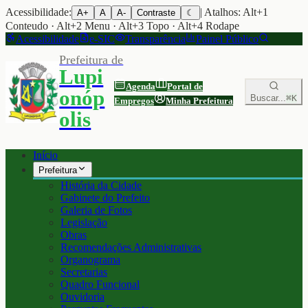
Acessibilidade:
| Atalhos: Alt+1
A+
A
A-
Contraste
☾
Conteudo · Alt+2 Menu · Alt+3 Topo · Alt+4 Rodape
Acessibilidade
e-SIC
Transparência
Painel Público
Prefeitura de
Lupi
Agenda
Portal de
onóp
Buscar...
⌘K
Empregos
Minha Prefeitura
olis
Início
Prefeitura
História da Cidade
Gabinete do Prefeito
Galeria de Fotos
Legislação
Obras
Recomendações Administrativas
Organograma
Secretarias
Quadro Funcional
Ouvidoria