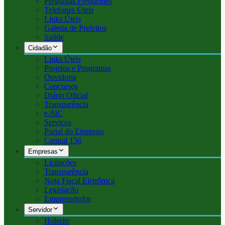
Perguntas Frequentes
Telefones Úteis
Links Úteis
Galeria de Prefeitos
Saúde
Cidadão
Links Úteis
Projetos e Programas
Ouvidoria
Concursos
Diário Oficial
Transparência
e-SIC
Serviços
Portal do Emprego
Central 156
Empresas
Licitações
Transparência
Nota Fiscal Eletrônica
Legislação
Empreendedor
Servidor
Holerite