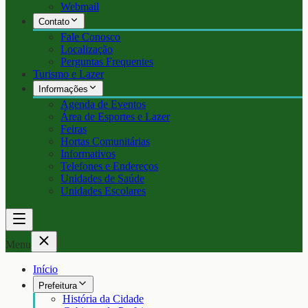
Webmail
Contato
Fale Conosco
Localização
Perguntas Frequentes
Turismo e Lazer
Informações
Agenda de Eventos
Área de Esportes e Lazer
Feiras
Hortas Comunitárias
Informativos
Telefones e Endereços
Unidades de Saúde
Unidades Escolares
Menu
Início
Prefeitura
História da Cidade