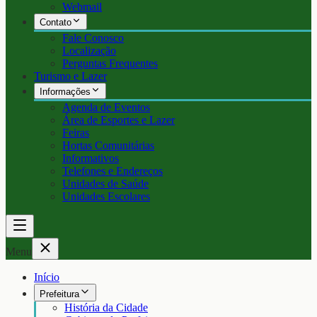
Webmail
Contato
Fale Conosco
Localização
Perguntas Frequentes
Turismo e Lazer
Informações
Agenda de Eventos
Área de Esportes e Lazer
Feiras
Hortas Comunitárias
Informativos
Telefones e Endereços
Unidades de Saúde
Unidades Escolares
Menu
Início
Prefeitura
História da Cidade