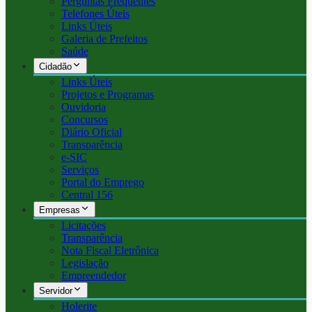
Perguntas Frequentes
Telefones Úteis
Links Úteis
Galeria de Prefeitos
Saúde
Cidadão
Links Úteis
Projetos e Programas
Ouvidoria
Concursos
Diário Oficial
Transparência
e-SIC
Serviços
Portal do Emprego
Central 156
Empresas
Licitações
Transparência
Nota Fiscal Eletrônica
Legislação
Empreendedor
Servidor
Holerite