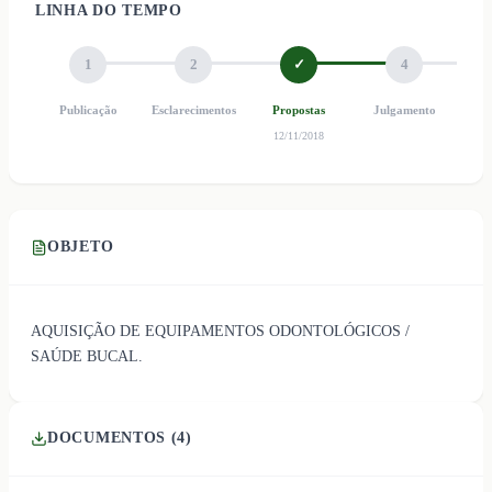
LINHA DO TEMPO
1
2
✓
4
Publicação
Esclarecimentos
Propostas
Julgamento
Ho
12/11/2018
OBJETO
AQUISIÇÃO DE EQUIPAMENTOS ODONTOLÓGICOS /
SAÚDE BUCAL.
DOCUMENTOS (
4
)