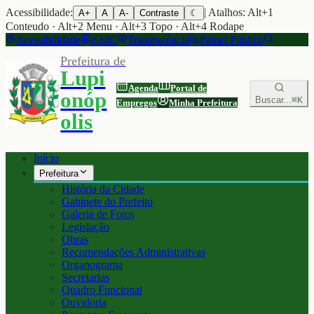
Acessibilidade:
| Atalhos: Alt+1
A+
A
A-
Contraste
☾
Conteudo · Alt+2 Menu · Alt+3 Topo · Alt+4 Rodape
Acessibilidade
e-SIC
Transparência
Painel Público
Prefeitura de
Lupi
Agenda
Portal de
onóp
Buscar...
⌘K
Empregos
Minha Prefeitura
olis
Início
Prefeitura
História da Cidade
Gabinete do Prefeito
Galeria de Fotos
Legislação
Obras
Recomendações Administrativas
Organograma
Secretarias
Quadro Funcional
Ouvidoria