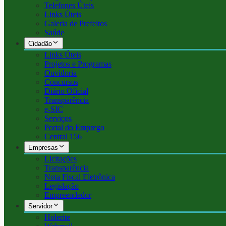
Telefones Úteis
Links Úteis
Galeria de Prefeitos
Saúde
Cidadão
Links Úteis
Projetos e Programas
Ouvidoria
Concursos
Diário Oficial
Transparência
e-SIC
Serviços
Portal do Emprego
Central 156
Empresas
Licitações
Transparência
Nota Fiscal Eletrônica
Legislação
Empreendedor
Servidor
Holerite