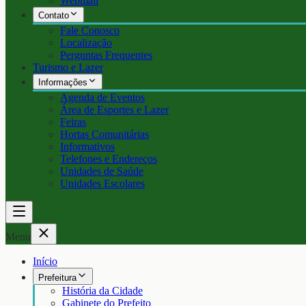
Webmail
Contato
Fale Conosco
Localização
Perguntas Frequentes
Turismo e Lazer
Informações
Agenda de Eventos
Área de Esportes e Lazer
Feiras
Hortas Comunitárias
Informativos
Telefones e Endereços
Unidades de Saúde
Unidades Escolares
Menu
Início
Prefeitura
História da Cidade
Gabinete do Prefeito