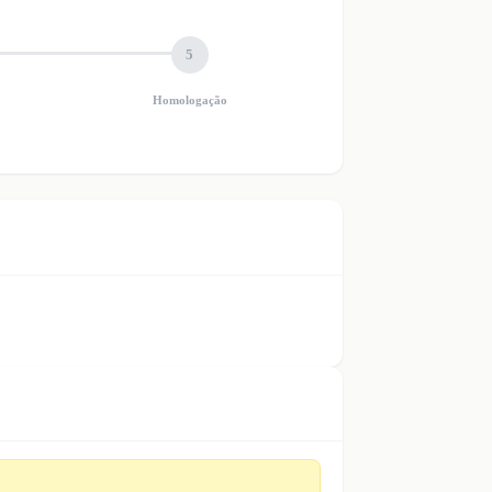
5
Homologação
.