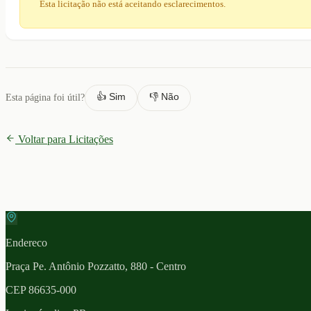
Esta licitação não está aceitando esclarecimentos.
👍 Sim
👎 Não
Esta página foi útil?
Voltar para Licitações
Endereco
Praça Pe. Antônio Pozzatto, 880 - Centro
CEP
86635-000