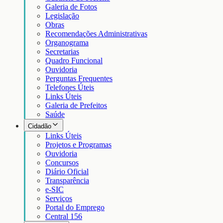
Galeria de Fotos
Legislação
Obras
Recomendações Administrativas
Organograma
Secretarias
Quadro Funcional
Ouvidoria
Perguntas Frequentes
Telefones Úteis
Links Úteis
Galeria de Prefeitos
Saúde
Cidadão
Links Úteis
Projetos e Programas
Ouvidoria
Concursos
Diário Oficial
Transparência
e-SIC
Serviços
Portal do Emprego
Central 156