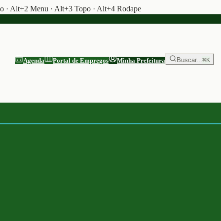
do · Alt+2 Menu · Alt+3 Topo · Alt+4 Rodape
Buscar...
⌘K
Agenda
Portal de Empregos
Minha Prefeitura