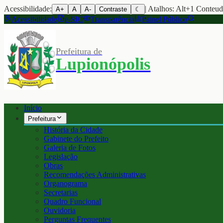
Acessibilidade:
| Atalhos: Alt+1 Conteu
A+
A
A-
Contraste
☾
Acessibilidade
e-SIC
Transparência
Painel Público
Prefeitura de
Lupionópolis
Início
Prefeitura
História da Cidade
Gabinete do Prefeito
Galeria de Fotos
Legislação
Obras
Recomendações Administrativas
Organograma
Secretarias
Quadro Funcional
Ouvidoria
Perguntas Frequentes