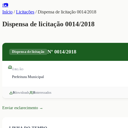
f
📷
Início
/
Licitações
/
Dispensa de licitação 0014/2018
Dispensa de licitação 0014/2018
Nº
0014/2018
Dispensa de licitação
ÓRGÃO
Prefeitura Municipal
0
download
s
0
interessado
s
Enviar esclarecimento →