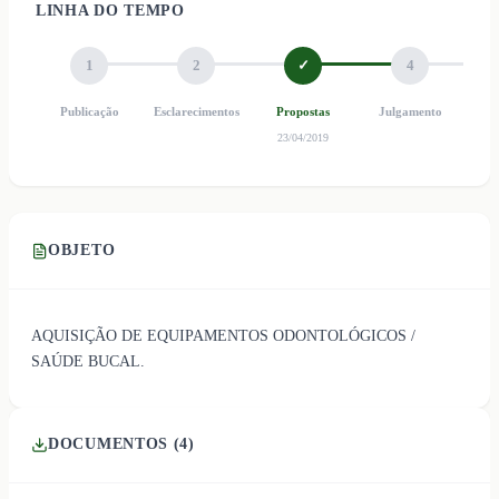
LINHA DO TEMPO
1
2
✓
4
Publicação
Esclarecimentos
Propostas
Julgamento
Ho
23/04/2019
OBJETO
AQUISIÇÃO DE EQUIPAMENTOS ODONTOLÓGICOS /
SAÚDE BUCAL.
DOCUMENTOS (
4
)