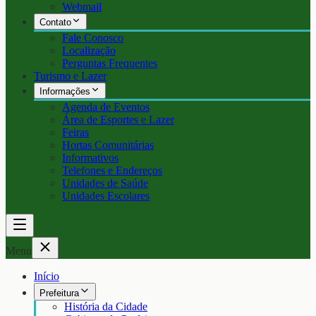
Webmail
Contato
Fale Conosco
Localização
Perguntas Frequentes
Turismo e Lazer
Informações
Agenda de Eventos
Área de Esportes e Lazer
Feiras
Hortas Comunitárias
Informativos
Telefones e Endereços
Unidades de Saúde
Unidades Escolares
Menu
Início
Prefeitura
História da Cidade