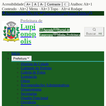
Acessibilidade:
| Atalhos: Alt+1
A+
A
A-
Contraste
☾
Conteudo · Alt+2 Menu · Alt+3 Topo · Alt+4 Rodape
Acessibilidade
e-SIC
Transparência
Painel Público
Prefeitura de
Lupi
Agenda
Portal de
onóp
Buscar...
⌘K
Empregos
Minha Prefeitura
olis
Início
Prefeitura
História da Cidade
Gabinete do Prefeito
Galeria de Fotos
Legislação
Obras
Recomendações Administrativas
Organograma
Secretarias
Quadro Funcional
Ouvidoria