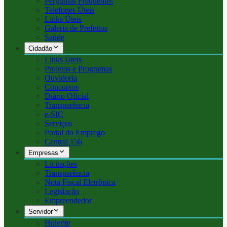
Perguntas Frequentes
Telefones Úteis
Links Úteis
Galeria de Prefeitos
Saúde
Cidadão
Links Úteis
Projetos e Programas
Ouvidoria
Concursos
Diário Oficial
Transparência
e-SIC
Serviços
Portal do Emprego
Central 156
Empresas
Licitações
Transparência
Nota Fiscal Eletrônica
Legislação
Empreendedor
Servidor
Holerite