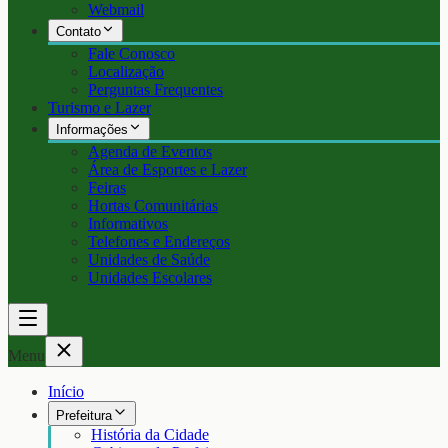
Webmail
Contato
Fale Conosco
Localização
Perguntas Frequentes
Turismo e Lazer
Informações
Agenda de Eventos
Área de Esportes e Lazer
Feiras
Hortas Comunitárias
Informativos
Telefones e Endereços
Unidades de Saúde
Unidades Escolares
Menu
Início
Prefeitura
História da Cidade