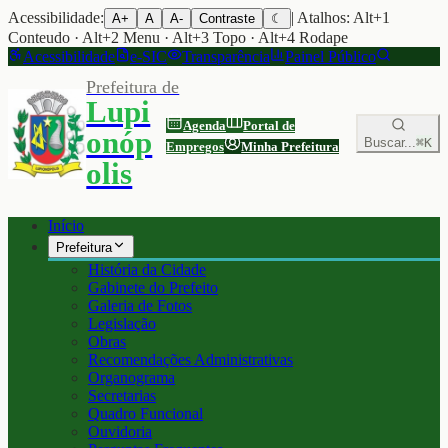
Acessibilidade:
| Atalhos: Alt+1
A+
A
A-
Contraste
☾
Conteudo · Alt+2 Menu · Alt+3 Topo · Alt+4 Rodape
Acessibilidade
e-SIC
Transparência
Painel Público
Prefeitura de
Lupi
Agenda
Portal de
onóp
Buscar...
⌘K
Empregos
Minha Prefeitura
olis
Início
Prefeitura
História da Cidade
Gabinete do Prefeito
Galeria de Fotos
Legislação
Obras
Recomendações Administrativas
Organograma
Secretarias
Quadro Funcional
Ouvidoria