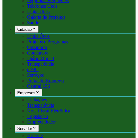
Perguntas Frequentes
Telefones Úteis
Links Úteis
Galeria de Prefeitos
Saúde
Cidadão
Links Úteis
Projetos e Programas
Ouvidoria
Concursos
Diário Oficial
Transparência
e-SIC
Serviços
Portal do Emprego
Central 156
Empresas
Licitações
Transparência
Nota Fiscal Eletrônica
Legislação
Empreendedor
Servidor
Holerite