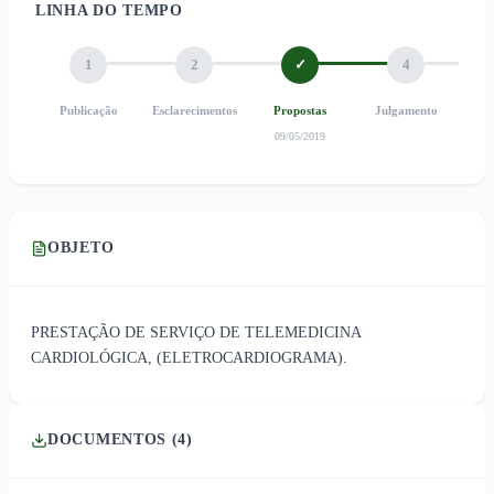
LINHA DO TEMPO
1
2
✓
4
Publicação
Esclarecimentos
Propostas
Julgamento
Ho
09/05/2019
OBJETO
PRESTAÇÃO DE SERVIÇO DE TELEMEDICINA
CARDIOLÓGICA, (ELETROCARDIOGRAMA).
DOCUMENTOS (
4
)