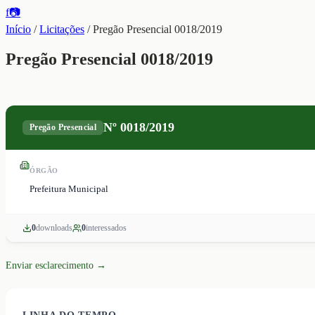
f
📷
Início
/
Licitações
/
Pregão Presencial 0018/2019
Pregão Presencial 0018/2019
Nº
0018/2019
Pregão Presencial
ÓRGÃO
Prefeitura Municipal
0
download
s
0
interessado
s
Enviar esclarecimento →