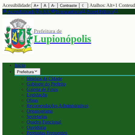
Acessibilidade:
| Atalhos: Alt+1 Conteu
A+
A
A-
Contraste
☾
Acessibilidade
e-SIC
Transparência
Painel Público
Prefeitura de
Lupionópolis
Início
Prefeitura
História da Cidade
Gabinete do Prefeito
Galeria de Fotos
Legislação
Obras
Recomendações Administrativas
Organograma
Secretarias
Quadro Funcional
Ouvidoria
Perguntas Frequentes