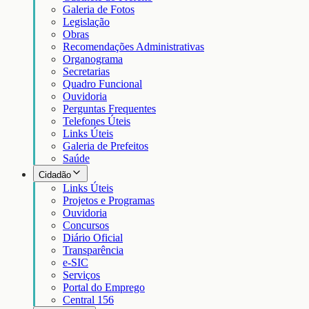
Galeria de Fotos
Legislação
Obras
Recomendações Administrativas
Organograma
Secretarias
Quadro Funcional
Ouvidoria
Perguntas Frequentes
Telefones Úteis
Links Úteis
Galeria de Prefeitos
Saúde
Cidadão
Links Úteis
Projetos e Programas
Ouvidoria
Concursos
Diário Oficial
Transparência
e-SIC
Serviços
Portal do Emprego
Central 156