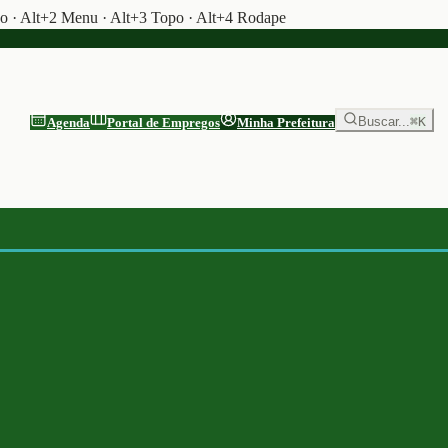
do · Alt+2 Menu · Alt+3 Topo · Alt+4 Rodape
Buscar...
⌘K
Agenda
Portal de Empregos
Minha Prefeitura