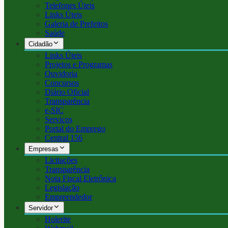
Telefones Úteis
Links Úteis
Galeria de Prefeitos
Saúde
Cidadão
Links Úteis
Projetos e Programas
Ouvidoria
Concursos
Diário Oficial
Transparência
e-SIC
Serviços
Portal do Emprego
Central 156
Empresas
Licitações
Transparência
Nota Fiscal Eletrônica
Legislação
Empreendedor
Servidor
Holerite