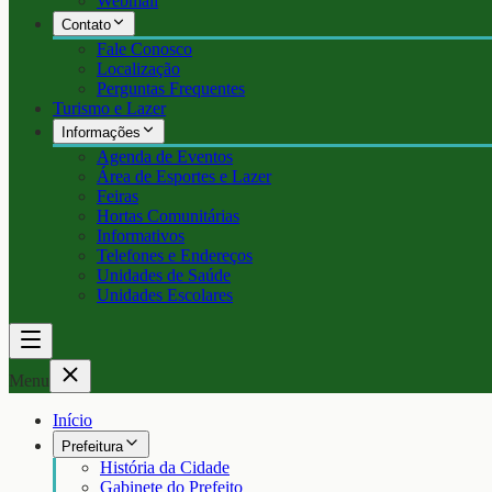
Webmail
Contato
Fale Conosco
Localização
Perguntas Frequentes
Turismo e Lazer
Informações
Agenda de Eventos
Área de Esportes e Lazer
Feiras
Hortas Comunitárias
Informativos
Telefones e Endereços
Unidades de Saúde
Unidades Escolares
Menu
Início
Prefeitura
História da Cidade
Gabinete do Prefeito