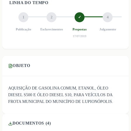
LINHA DO TEMPO
1
2
✓
4
Publicação
Esclarecimentos
Propostas
Julgamento
Ho
17/07/2019
OBJETO
AQUISIÇÃO DE GASOLINA COMUM, ETANOL, ÓLEO
DIESEL S500 E ÓLEO DIESEL S10, PARA VEÍCULOS DA
FROTA MUNICIPAL DO MUNICÍPIO DE LUPIONÓPOLIS.
DOCUMENTOS (
4
)