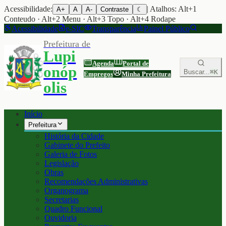
Acessibilidade:
| Atalhos: Alt+1
A+
A
A-
Contraste
☾
Conteudo · Alt+2 Menu · Alt+3 Topo · Alt+4 Rodape
Acessibilidade
e-SIC
Transparência
Painel Público
Prefeitura de
Lupi
Agenda
Portal de
onóp
Buscar...
⌘K
Empregos
Minha Prefeitura
olis
Início
Prefeitura
História da Cidade
Gabinete do Prefeito
Galeria de Fotos
Legislação
Obras
Recomendações Administrativas
Organograma
Secretarias
Quadro Funcional
Ouvidoria