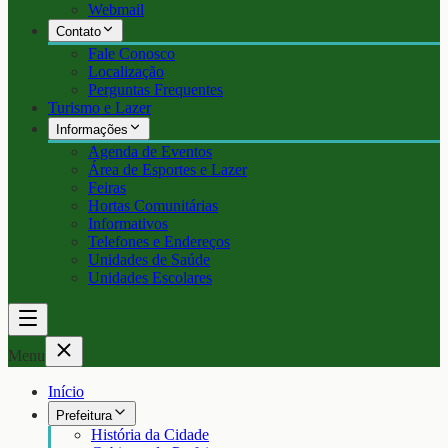
Webmail
Contato
Fale Conosco
Localização
Perguntas Frequentes
Turismo e Lazer
Informações
Agenda de Eventos
Área de Esportes e Lazer
Feiras
Hortas Comunitárias
Informativos
Telefones e Endereços
Unidades de Saúde
Unidades Escolares
Menu
Início
Prefeitura
História da Cidade