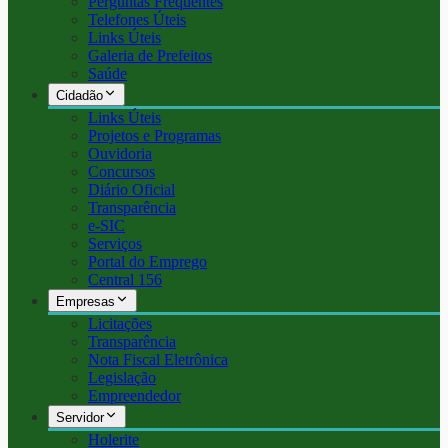
Perguntas Frequentes
Telefones Úteis
Links Úteis
Galeria de Prefeitos
Saúde
Cidadão
Links Úteis
Projetos e Programas
Ouvidoria
Concursos
Diário Oficial
Transparência
e-SIC
Serviços
Portal do Emprego
Central 156
Empresas
Licitações
Transparência
Nota Fiscal Eletrônica
Legislação
Empreendedor
Servidor
Holerite