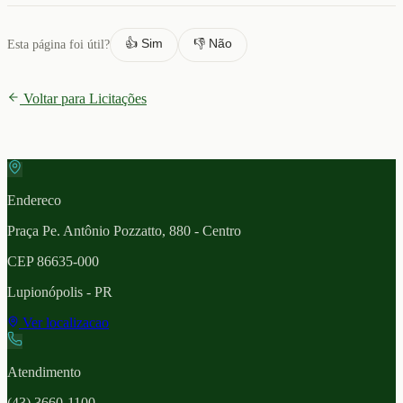
👍 Sim
👎 Não
Esta página foi útil?
Voltar para Licitações
Endereco
Praça Pe. Antônio Pozzatto, 880 - Centro
CEP
86635-000
Lupionópolis
- PR
Ver localizacao
Atendimento
(43) 3660-1100