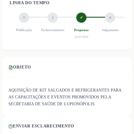
LINHA DO TEMPO
1
2
✓
4
Publicação
Esclarecimentos
Propostas
Julgamento
Ho
31/07/2019
OBJETO
AQUISIÇÃO DE KIT SALGADOS E REFRIGERANTES PARA
AS CAPACITAÇÕES E EVENTOS PROMOVIDOS PELA
SECRETARIA DE SAÚDE DE LUPIONÓPOLIS.
ENVIAR ESCLARECIMENTO