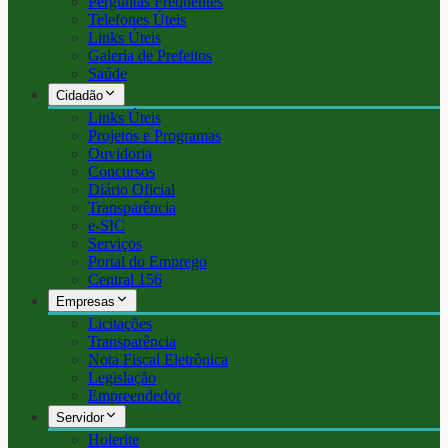
Perguntas Frequentes
Telefones Úteis
Links Úteis
Galeria de Prefeitos
Saúde
Cidadão
Links Úteis
Projetos e Programas
Ouvidoria
Concursos
Diário Oficial
Transparência
e-SIC
Serviços
Portal do Emprego
Central 156
Empresas
Licitações
Transparência
Nota Fiscal Eletrônica
Legislação
Empreendedor
Servidor
Holerite