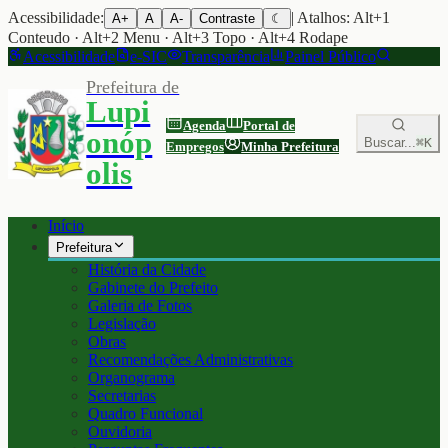
Acessibilidade:
| Atalhos: Alt+1
A+
A
A-
Contraste
☾
Conteudo · Alt+2 Menu · Alt+3 Topo · Alt+4 Rodape
Acessibilidade
e-SIC
Transparência
Painel Público
Prefeitura de
Lupi
Agenda
Portal de
onóp
Buscar...
⌘K
Empregos
Minha Prefeitura
olis
Início
Prefeitura
História da Cidade
Gabinete do Prefeito
Galeria de Fotos
Legislação
Obras
Recomendações Administrativas
Organograma
Secretarias
Quadro Funcional
Ouvidoria