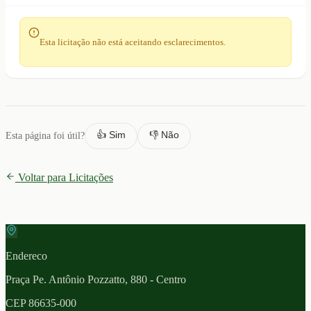
Esta licitação não está aceitando esclarecimentos.
👍 Sim
👎 Não
Esta página foi útil?
Voltar para Licitações
Endereco
Praça Pe. Antônio Pozzatto, 880 - Centro
CEP
86635-000