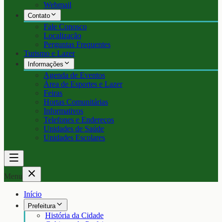
Webmail
Contato
Fale Conosco
Localização
Perguntas Frequentes
Turismo e Lazer
Informações
Agenda de Eventos
Área de Esportes e Lazer
Feiras
Hortas Comunitárias
Informativos
Telefones e Endereços
Unidades de Saúde
Unidades Escolares
Menu
Início
Prefeitura
História da Cidade