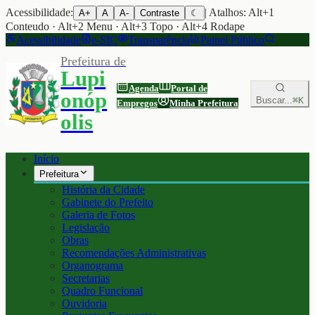
Acessibilidade:
| Atalhos: Alt+1
A+
A
A-
Contraste
☾
Conteudo · Alt+2 Menu · Alt+3 Topo · Alt+4 Rodape
Acessibilidade
e-SIC
Transparência
Painel Público
Prefeitura de
Lupi
Agenda
Portal de
onóp
Buscar...
⌘K
Empregos
Minha Prefeitura
olis
Início
Prefeitura
História da Cidade
Gabinete do Prefeito
Galeria de Fotos
Legislação
Obras
Recomendações Administrativas
Organograma
Secretarias
Quadro Funcional
Ouvidoria