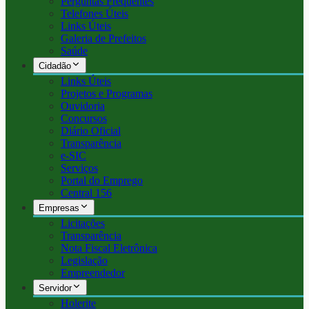
Perguntas Frequentes
Telefones Úteis
Links Úteis
Galeria de Prefeitos
Saúde
Cidadão
Links Úteis
Projetos e Programas
Ouvidoria
Concursos
Diário Oficial
Transparência
e-SIC
Serviços
Portal do Emprego
Central 156
Empresas
Licitações
Transparência
Nota Fiscal Eletrônica
Legislação
Empreendedor
Servidor
Holerite