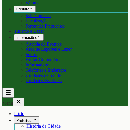
Webmail
Contato
Fale Conosco
Localização
Perguntas Frequentes
Turismo e Lazer
Informações
Agenda de Eventos
Área de Esportes e Lazer
Feiras
Hortas Comunitárias
Informativos
Telefones e Endereços
Unidades de Saúde
Unidades Escolares
Menu
Início
Prefeitura
História da Cidade