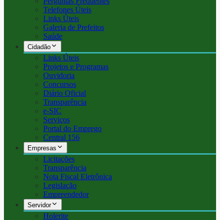
Perguntas Frequentes
Telefones Úteis
Links Úteis
Galeria de Prefeitos
Saúde
Cidadão
Links Úteis
Projetos e Programas
Ouvidoria
Concursos
Diário Oficial
Transparência
e-SIC
Serviços
Portal do Emprego
Central 156
Empresas
Licitações
Transparência
Nota Fiscal Eletrônica
Legislação
Empreendedor
Servidor
Holerite