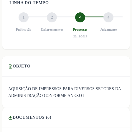
LINHA DO TEMPO
1
2
✓
4
Publicação
Esclarecimentos
Propostas
Julgamento
Ho
22/11/2019
OBJETO
AQUISIÇÃO DE IMPRESSOS PARA DIVERSOS SETORES DA
ADMINISTRAÇÃO CONFORME ANEXO I
DOCUMENTOS (
6
)