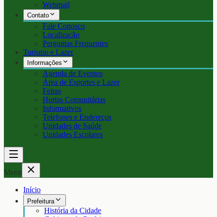
Webmail
Contato
Fale Conosco
Localização
Perguntas Frequentes
Turismo e Lazer
Informações
Agenda de Eventos
Área de Esportes e Lazer
Feiras
Hortas Comunitárias
Informativos
Telefones e Endereços
Unidades de Saúde
Unidades Escolares
Menu
Início
Prefeitura
História da Cidade