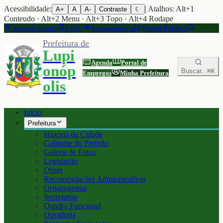
Acessibilidade:
| Atalhos: Alt+1
A+
A
A-
Contraste
☾
Conteudo · Alt+2 Menu · Alt+3 Topo · Alt+4 Rodape
Acessibilidade
e-SIC
Transparência
Painel Público
Prefeitura de
Lupi
Agenda
Portal de
onóp
Buscar...
⌘K
Empregos
Minha Prefeitura
olis
Início
Prefeitura
História da Cidade
Gabinete do Prefeito
Galeria de Fotos
Legislação
Obras
Recomendações Administrativas
Organograma
Secretarias
Quadro Funcional
Ouvidoria