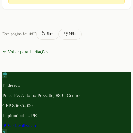
👍 Sim
👎 Não
Esta página foi útil?
Voltar para Licitações
Endereco
Praça Pe. Antônio Pozzatto, 880 - Centro
CEP
86635-000
Lupionópolis
- PR
Ver localizacao