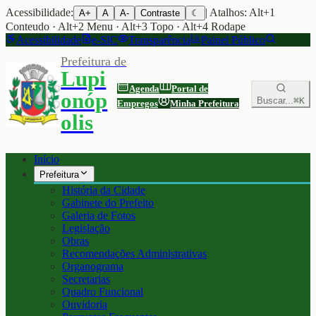
Acessibilidade:
| Atalhos: Alt+1
A+
A
A-
Contraste
☾
Conteudo · Alt+2 Menu · Alt+3 Topo · Alt+4 Rodape
Acessibilidade
e-SIC
Transparência
Painel Público
Prefeitura de
Lupi
Agenda
Portal de
onóp
Buscar...
⌘K
Empregos
Minha Prefeitura
olis
Início
Prefeitura
História da Cidade
Gabinete do Prefeito
Galeria de Fotos
Legislação
Obras
Recomendações Administrativas
Organograma
Secretarias
Quadro Funcional
Ouvidoria