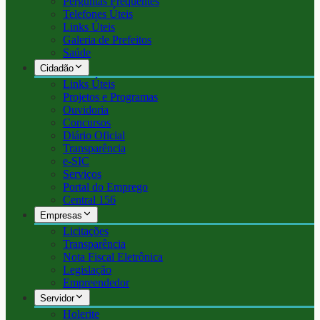
Perguntas Frequentes
Telefones Úteis
Links Úteis
Galeria de Prefeitos
Saúde
Cidadão
Links Úteis
Projetos e Programas
Ouvidoria
Concursos
Diário Oficial
Transparência
e-SIC
Serviços
Portal do Emprego
Central 156
Empresas
Licitações
Transparência
Nota Fiscal Eletrônica
Legislação
Empreendedor
Servidor
Holerite