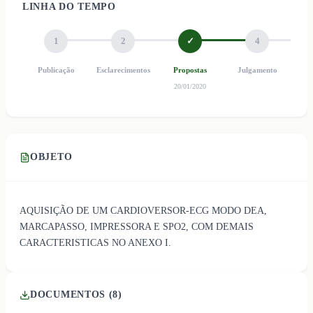
LINHA DO TEMPO
1
2
✓
4
Publicação
Esclarecimentos
Propostas
Julgamento
Ho
20/01/2020
OBJETO
AQUISIÇÃO DE UM CARDIOVERSOR-ECG MODO DEA,
MARCAPASSO, IMPRESSORA E SPO2, COM DEMAIS
CARACTERISTICAS NO ANEXO I.
DOCUMENTOS (
8
)