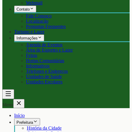
Webmail
Contato
Fale Conosco
Localização
Perguntas Frequentes
Turismo e Lazer
Informações
Agenda de Eventos
Área de Esportes e Lazer
Feiras
Hortas Comunitárias
Informativos
Telefones e Endereços
Unidades de Saúde
Unidades Escolares
Menu
Início
Prefeitura
História da Cidade