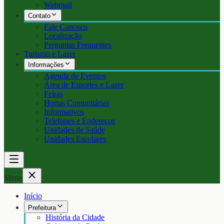
Webmail
Contato
Fale Conosco
Localização
Perguntas Frequentes
Turismo e Lazer
Informações
Agenda de Eventos
Área de Esportes e Lazer
Feiras
Hortas Comunitárias
Informativos
Telefones e Endereços
Unidades de Saúde
Unidades Escolares
Menu
Início
Prefeitura
História da Cidade