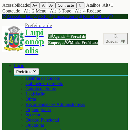
Acessibilidade:
| Atalhos: Alt+1
A+
A
A-
Contraste
☾
Conteudo · Alt+2 Menu · Alt+3 Topo · Alt+4 Rodape
Acessibilidade
e-SIC
Transparência
Painel Público
Prefeitura de
Lupi
Agenda
Portal de
onóp
Buscar...
⌘K
Empregos
Minha Prefeitura
olis
Início
Prefeitura
História da Cidade
Gabinete do Prefeito
Galeria de Fotos
Legislação
Obras
Recomendações Administrativas
Organograma
Secretarias
Quadro Funcional
Ouvidoria