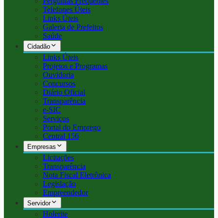
Perguntas Frequentes
Telefones Úteis
Links Úteis
Galeria de Prefeitos
Saúde
Cidadão
Links Úteis
Projetos e Programas
Ouvidoria
Concursos
Diário Oficial
Transparência
e-SIC
Serviços
Portal do Emprego
Central 156
Empresas
Licitações
Transparência
Nota Fiscal Eletrônica
Legislação
Empreendedor
Servidor
Holerite