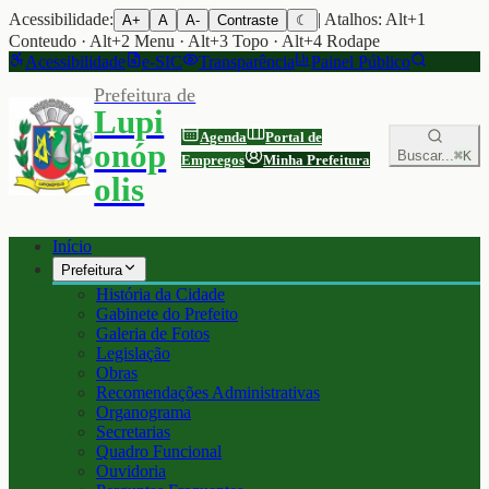
Acessibilidade:
| Atalhos: Alt+1
A+
A
A-
Contraste
☾
Conteudo · Alt+2 Menu · Alt+3 Topo · Alt+4 Rodape
Acessibilidade
e-SIC
Transparência
Painel Público
Prefeitura de
Lupi
Agenda
Portal de
onóp
Buscar...
⌘K
Empregos
Minha Prefeitura
olis
Início
Prefeitura
História da Cidade
Gabinete do Prefeito
Galeria de Fotos
Legislação
Obras
Recomendações Administrativas
Organograma
Secretarias
Quadro Funcional
Ouvidoria