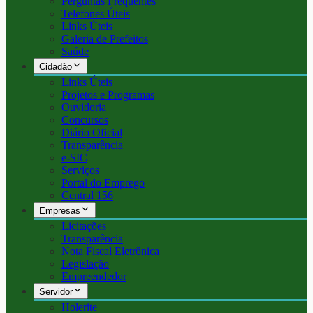
Perguntas Frequentes
Telefones Úteis
Links Úteis
Galeria de Prefeitos
Saúde
Cidadão
Links Úteis
Projetos e Programas
Ouvidoria
Concursos
Diário Oficial
Transparência
e-SIC
Serviços
Portal do Emprego
Central 156
Empresas
Licitações
Transparência
Nota Fiscal Eletrônica
Legislação
Empreendedor
Servidor
Holerite