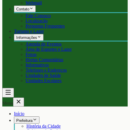
Webmail
Contato
Fale Conosco
Localização
Perguntas Frequentes
Turismo e Lazer
Informações
Agenda de Eventos
Área de Esportes e Lazer
Feiras
Hortas Comunitárias
Informativos
Telefones e Endereços
Unidades de Saúde
Unidades Escolares
Menu
Início
Prefeitura
História da Cidade