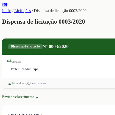
f
📷
Início
/
Licitações
/
Dispensa de licitação 0003/2020
Dispensa de licitação 0003/2020
Nº
0003/2020
Dispensa de licitação
ÓRGÃO
Prefeitura Municipal
0
download
s
0
interessado
s
Enviar esclarecimento →