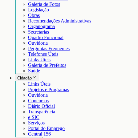
Galeria de Fotos
Legislação
Obras
Recomendações Administrativas
Organograma
Secretarias
Quadro Funcional
Ouvidoria
Perguntas Frequentes
Telefones Úteis
Links Úteis
Galeria de Prefeitos
Saúde
Cidadão
Links Úteis
Projetos e Programas
Ouvidoria
Concursos
Diário Oficial
Transparência
e-SIC
Serviços
Portal do Emprego
Central 156