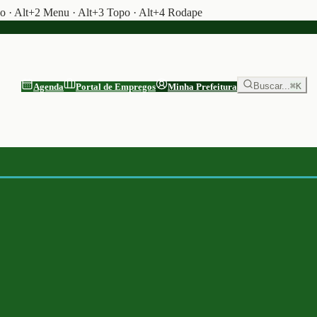
do · Alt+2 Menu · Alt+3 Topo · Alt+4 Rodape
Buscar...
⌘K
Agenda
Portal de Empregos
Minha Prefeitura