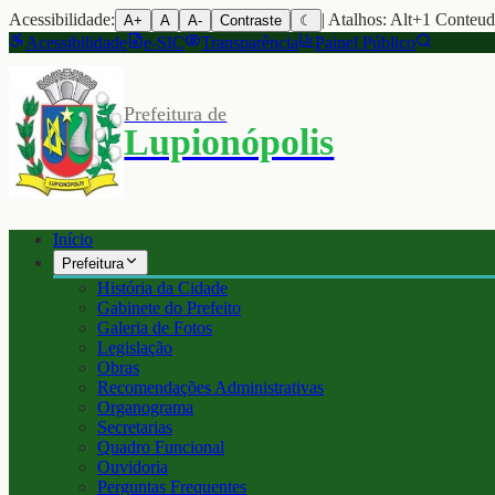
Acessibilidade:
| Atalhos: Alt+1 Conteu
A+
A
A-
Contraste
☾
Acessibilidade
e-SIC
Transparência
Painel Público
Prefeitura de
Lupionópolis
Início
Prefeitura
História da Cidade
Gabinete do Prefeito
Galeria de Fotos
Legislação
Obras
Recomendações Administrativas
Organograma
Secretarias
Quadro Funcional
Ouvidoria
Perguntas Frequentes