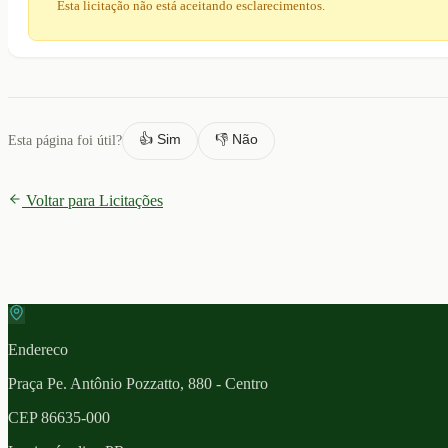
Esta licitação não está aceitando esclarecimentos.
👍 Sim
👎 Não
Esta página foi útil?
Voltar para Licitações
Endereco
Praça Pe. Antônio Pozzatto, 880 - Centro
CEP
86635-000