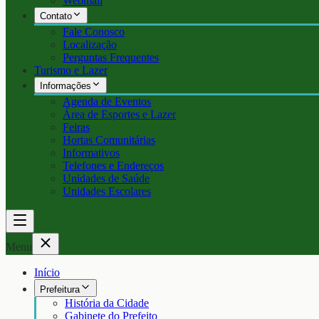
Webmail
Contato
Fale Conosco
Localização
Perguntas Frequentes
Turismo e Lazer
Informações
Agenda de Eventos
Área de Esportes e Lazer
Feiras
Hortas Comunitárias
Informativos
Telefones e Endereços
Unidades de Saúde
Unidades Escolares
Menu
Início
Prefeitura
História da Cidade
Gabinete do Prefeito