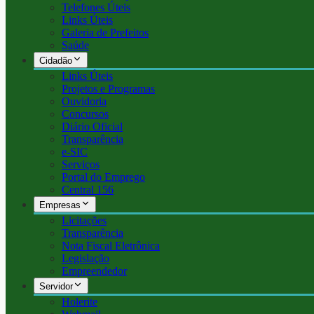
Telefones Úteis
Links Úteis
Galeria de Prefeitos
Saúde
Cidadão
Links Úteis
Projetos e Programas
Ouvidoria
Concursos
Diário Oficial
Transparência
e-SIC
Serviços
Portal do Emprego
Central 156
Empresas
Licitações
Transparência
Nota Fiscal Eletrônica
Legislação
Empreendedor
Servidor
Holerite