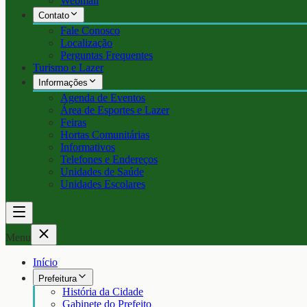
Webmail
Contato
Fale Conosco
Localização
Perguntas Frequentes
Turismo e Lazer
Informações
Agenda de Eventos
Área de Esportes e Lazer
Feiras
Hortas Comunitárias
Informativos
Telefones e Endereços
Unidades de Saúde
Unidades Escolares
Menu
Início
Prefeitura
História da Cidade
Gabinete do Prefeito