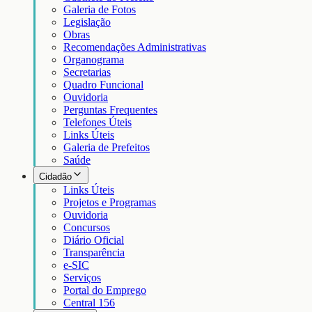
Galeria de Fotos
Legislação
Obras
Recomendações Administrativas
Organograma
Secretarias
Quadro Funcional
Ouvidoria
Perguntas Frequentes
Telefones Úteis
Links Úteis
Galeria de Prefeitos
Saúde
Cidadão
Links Úteis
Projetos e Programas
Ouvidoria
Concursos
Diário Oficial
Transparência
e-SIC
Serviços
Portal do Emprego
Central 156