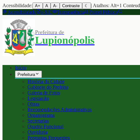
Acessibilidade:
| Atalhos: Alt+1 Conteu
A+
A
A-
Contraste
☾
Acessibilidade
e-SIC
Transparência
Painel Público
Prefeitura de
Lupionópolis
Início
Prefeitura
História da Cidade
Gabinete do Prefeito
Galeria de Fotos
Legislação
Obras
Recomendações Administrativas
Organograma
Secretarias
Quadro Funcional
Ouvidoria
Perguntas Frequentes