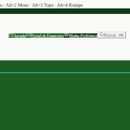
do · Alt+2 Menu · Alt+3 Topo · Alt+4 Rodape
Buscar...
⌘K
Agenda
Portal de Empregos
Minha Prefeitura