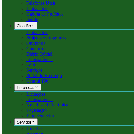
Telefones Úteis
Links Úteis
Galeria de Prefeitos
Saúde
Cidadão
Links Úteis
Projetos e Programas
Ouvidoria
Concursos
Diário Oficial
Transparência
e-SIC
Serviços
Portal do Emprego
Central 156
Empresas
Licitações
Transparência
Nota Fiscal Eletrônica
Legislação
Empreendedor
Servidor
Holerite