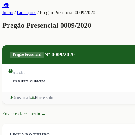
f
📷
Início
/
Licitações
/
Pregão Presencial 0009/2020
Pregão Presencial 0009/2020
Nº
0009/2020
Pregão Presencial
ÓRGÃO
Prefeitura Municipal
0
download
s
0
interessado
s
Enviar esclarecimento →