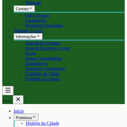
Webmail
Contato
Fale Conosco
Localização
Perguntas Frequentes
Turismo e Lazer
Informações
Agenda de Eventos
Área de Esportes e Lazer
Feiras
Hortas Comunitárias
Informativos
Telefones e Endereços
Unidades de Saúde
Unidades Escolares
Menu
Início
Prefeitura
História da Cidade