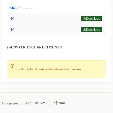
Edital
2
arquivo
s
Download
Download
ENVIAR ESCLARECIMENTO
Esta licitação não está aceitando esclarecimentos.
👍 Sim
👎 Não
Esta página foi útil?