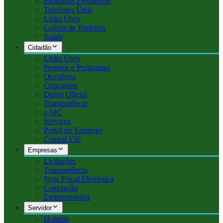
Perguntas Frequentes
Telefones Úteis
Links Úteis
Galeria de Prefeitos
Saúde
Cidadão
Links Úteis
Projetos e Programas
Ouvidoria
Concursos
Diário Oficial
Transparência
e-SIC
Serviços
Portal do Emprego
Central 156
Empresas
Licitações
Transparência
Nota Fiscal Eletrônica
Legislação
Empreendedor
Servidor
Holerite