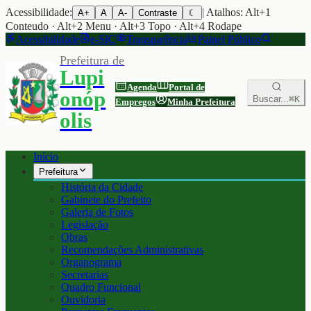
Acessibilidade:
| Atalhos: Alt+1
A+
A
A-
Contraste
☾
Conteudo · Alt+2 Menu · Alt+3 Topo · Alt+4 Rodape
Acessibilidade
e-SIC
Transparência
Painel Público
Prefeitura de
Lupi
Agenda
Portal de
onóp
Buscar...
⌘K
Empregos
Minha Prefeitura
olis
Início
Prefeitura
História da Cidade
Gabinete do Prefeito
Galeria de Fotos
Legislação
Obras
Recomendações Administrativas
Organograma
Secretarias
Quadro Funcional
Ouvidoria