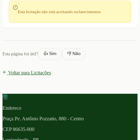
Esta licitação não está aceitando esclarecimentos.
👍 Sim
👎 Não
Esta página foi útil?
Voltar para Licitações
Endereco
Praça Pe. Antônio Pozzatto, 880 - Centro
CEP
86635-000
Lupionópolis
- PR