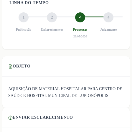
LINHA DO TEMPO
1
2
✓
4
Publicação
Esclarecimentos
Propostas
Julgamento
Ho
29/05/2020
OBJETO
AQUISIÇÃO DE MATERIAL HOSPITALAR PARA CENTRO DE
SAÚDE E HOSPITAL MUNICIPAL DE LUPIONÓPOLIS.
ENVIAR ESCLARECIMENTO