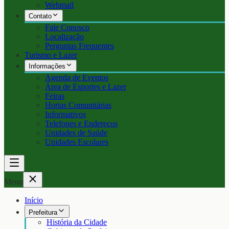
Webmail
Contato
Fale Conosco
Localização
Perguntas Frequentes
Turismo e Lazer
Informações
Agenda de Eventos
Área de Esportes e Lazer
Feiras
Hortas Comunitárias
Informativos
Telefones e Endereços
Unidades de Saúde
Unidades Escolares
Menu
Início
Prefeitura
História da Cidade