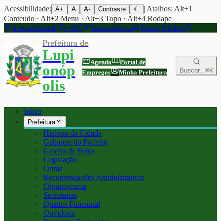
Acessibilidade:
| Atalhos: Alt+1
A+
A
A-
Contraste
☾
Conteudo · Alt+2 Menu · Alt+3 Topo · Alt+4 Rodape
Acessibilidade
e-SIC
Transparência
Painel Público
Prefeitura de
Lupi
Agenda
Portal de
onóp
Buscar...
⌘K
Empregos
Minha Prefeitura
olis
Início
Prefeitura
História da Cidade
Gabinete do Prefeito
Galeria de Fotos
Legislação
Obras
Recomendações Administrativas
Organograma
Secretarias
Quadro Funcional
Ouvidoria