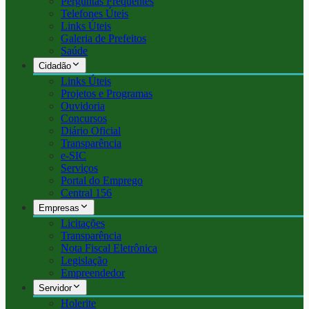
Perguntas Frequentes
Telefones Úteis
Links Úteis
Galeria de Prefeitos
Saúde
Cidadão
Links Úteis
Projetos e Programas
Ouvidoria
Concursos
Diário Oficial
Transparência
e-SIC
Serviços
Portal do Emprego
Central 156
Empresas
Licitações
Transparência
Nota Fiscal Eletrônica
Legislação
Empreendedor
Servidor
Holerite