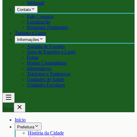
Webmail
Contato
Fale Conosco
Localização
Perguntas Frequentes
Turismo e Lazer
Informações
Agenda de Eventos
Área de Esportes e Lazer
Feiras
Hortas Comunitárias
Informativos
Telefones e Endereços
Unidades de Saúde
Unidades Escolares
Menu
Início
Prefeitura
História da Cidade