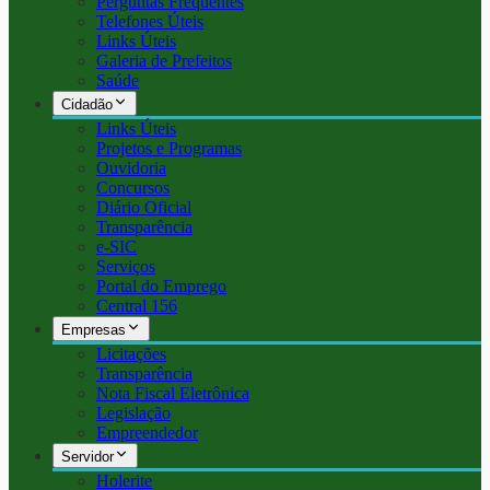
Perguntas Frequentes
Telefones Úteis
Links Úteis
Galeria de Prefeitos
Saúde
Cidadão
Links Úteis
Projetos e Programas
Ouvidoria
Concursos
Diário Oficial
Transparência
e-SIC
Serviços
Portal do Emprego
Central 156
Empresas
Licitações
Transparência
Nota Fiscal Eletrônica
Legislação
Empreendedor
Servidor
Holerite