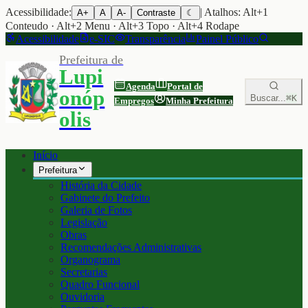
Acessibilidade:
| Atalhos: Alt+1
A+
A
A-
Contraste
☾
Conteudo · Alt+2 Menu · Alt+3 Topo · Alt+4 Rodape
Acessibilidade
e-SIC
Transparência
Painel Público
Prefeitura de
Lupi
Agenda
Portal de
onóp
Buscar...
⌘K
Empregos
Minha Prefeitura
olis
Início
Prefeitura
História da Cidade
Gabinete do Prefeito
Galeria de Fotos
Legislação
Obras
Recomendações Administrativas
Organograma
Secretarias
Quadro Funcional
Ouvidoria