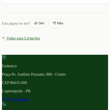
👍 Sim
👎 Não
Esta página foi útil?
Voltar para Licitações
Endereco
Praça Pe. Antônio Pozzatto, 880 - Centro
CEP
86635-000
Lupionópolis
- PR
Ver localizacao