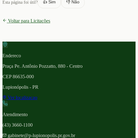
👍 Sim
👎 Não
Esta página foi útil?
Voltar para Licitações
Endereco
Praça Pe. Antônio Pozzatto, 880 - Centro
CEP
86635-000
Lupionópolis
- PR
Ver localizacao
Atendimento
(43) 3660-1100
gabinete@p-lupionopolis.pr.gov.br