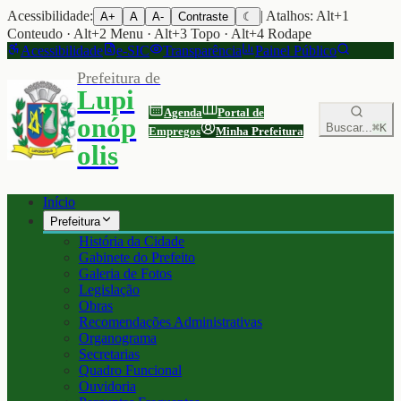
Acessibilidade:
| Atalhos: Alt+1
A+
A
A-
Contraste
☾
Conteudo · Alt+2 Menu · Alt+3 Topo · Alt+4 Rodape
Acessibilidade
e-SIC
Transparência
Painel Público
Prefeitura de
Lupi
Agenda
Portal de
onóp
Buscar...
⌘K
Empregos
Minha Prefeitura
olis
Início
Prefeitura
História da Cidade
Gabinete do Prefeito
Galeria de Fotos
Legislação
Obras
Recomendações Administrativas
Organograma
Secretarias
Quadro Funcional
Ouvidoria