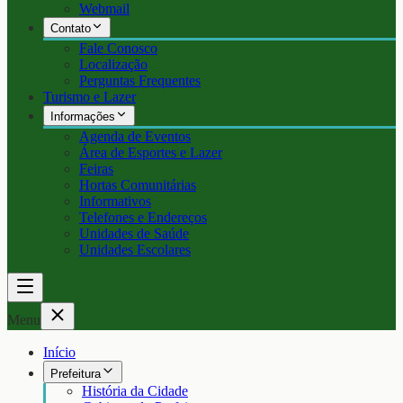
Webmail
Contato
Fale Conosco
Localização
Perguntas Frequentes
Turismo e Lazer
Informações
Agenda de Eventos
Área de Esportes e Lazer
Feiras
Hortas Comunitárias
Informativos
Telefones e Endereços
Unidades de Saúde
Unidades Escolares
Menu
Início
Prefeitura
História da Cidade