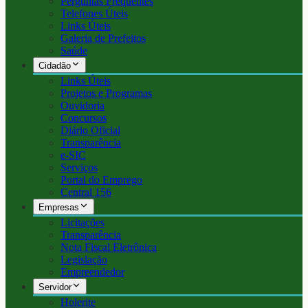
Perguntas Frequentes
Telefones Úteis
Links Úteis
Galeria de Prefeitos
Saúde
Cidadão
Links Úteis
Projetos e Programas
Ouvidoria
Concursos
Diário Oficial
Transparência
e-SIC
Serviços
Portal do Emprego
Central 156
Empresas
Licitações
Transparência
Nota Fiscal Eletrônica
Legislação
Empreendedor
Servidor
Holerite