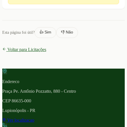
👍 Sim
👎 Não
Esta página foi útil?
Voltar para Licitações
Endereco
Praça Pe. Antônio Pozzatto, 880 - Centro
CEP
86635-000
Lupionópolis
- PR
Ver localizacao