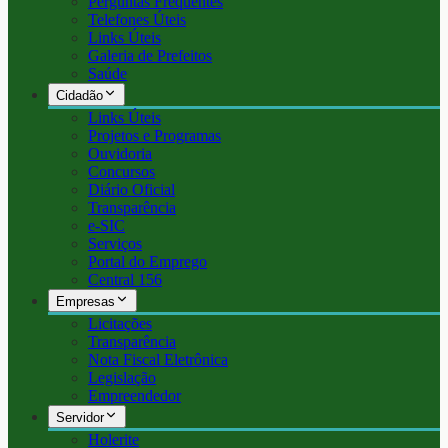
Perguntas Frequentes
Telefones Úteis
Links Úteis
Galeria de Prefeitos
Saúde
Cidadão
Links Úteis
Projetos e Programas
Ouvidoria
Concursos
Diário Oficial
Transparência
e-SIC
Serviços
Portal do Emprego
Central 156
Empresas
Licitações
Transparência
Nota Fiscal Eletrônica
Legislação
Empreendedor
Servidor
Holerite