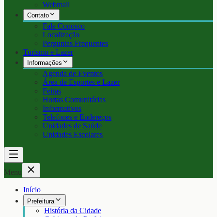
Webmail
Contato
Fale Conosco
Localização
Perguntas Frequentes
Turismo e Lazer
Informações
Agenda de Eventos
Área de Esportes e Lazer
Feiras
Hortas Comunitárias
Informativos
Telefones e Endereços
Unidades de Saúde
Unidades Escolares
Menu
Início
Prefeitura
História da Cidade