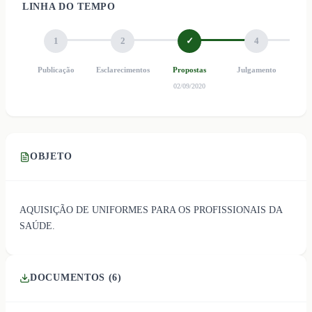
LINHA DO TEMPO
1
2
✓
4
Publicação
Esclarecimentos
Propostas
Julgamento
Ho
02/09/2020
OBJETO
AQUISIÇÃO DE UNIFORMES PARA OS PROFISSIONAIS DA
SAÚDE.
DOCUMENTOS (
6
)