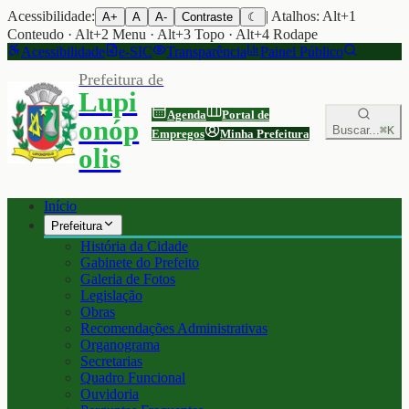
Acessibilidade:
| Atalhos: Alt+1
A+
A
A-
Contraste
☾
Conteudo · Alt+2 Menu · Alt+3 Topo · Alt+4 Rodape
Acessibilidade
e-SIC
Transparência
Painel Público
Prefeitura de
Lupi
Agenda
Portal de
onóp
Buscar...
⌘K
Empregos
Minha Prefeitura
olis
Início
Prefeitura
História da Cidade
Gabinete do Prefeito
Galeria de Fotos
Legislação
Obras
Recomendações Administrativas
Organograma
Secretarias
Quadro Funcional
Ouvidoria