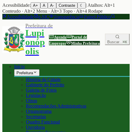
Acessibilidade:
| Atalhos: Alt+1
A+
A
A-
Contraste
☾
Conteudo · Alt+2 Menu · Alt+3 Topo · Alt+4 Rodape
Acessibilidade
e-SIC
Transparência
Painel Público
Prefeitura de
Lupi
Agenda
Portal de
onóp
Buscar...
⌘K
Empregos
Minha Prefeitura
olis
Início
Prefeitura
História da Cidade
Gabinete do Prefeito
Galeria de Fotos
Legislação
Obras
Recomendações Administrativas
Organograma
Secretarias
Quadro Funcional
Ouvidoria