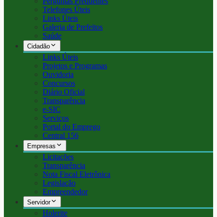
Perguntas Frequentes
Telefones Úteis
Links Úteis
Galeria de Prefeitos
Saúde
Cidadão
Links Úteis
Projetos e Programas
Ouvidoria
Concursos
Diário Oficial
Transparência
e-SIC
Serviços
Portal do Emprego
Central 156
Empresas
Licitações
Transparência
Nota Fiscal Eletrônica
Legislação
Empreendedor
Servidor
Holerite