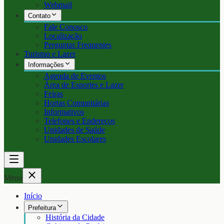
Webmail
Contato
Fale Conosco
Localização
Perguntas Frequentes
Turismo e Lazer
Informações
Agenda de Eventos
Área de Esportes e Lazer
Feiras
Hortas Comunitárias
Informativos
Telefones e Endereços
Unidades de Saúde
Unidades Escolares
Menu
Início
Prefeitura
História da Cidade