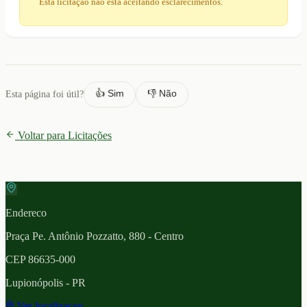
Esta licitação não está aceitando esclarecimentos.
👍 Sim
👎 Não
Esta página foi útil?
Voltar para Licitações
Endereco
Praça Pe. Antônio Pozzatto, 880 - Centro
CEP
86635-000
Lupionópolis
- PR
Ver localizacao