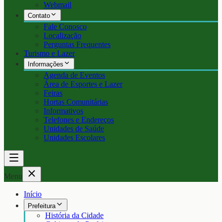
Webmail
Contato
Fale Conosco
Localização
Perguntas Frequentes
Turismo e Lazer
Informações
Agenda de Eventos
Área de Esportes e Lazer
Feiras
Hortas Comunitárias
Informativos
Telefones e Endereços
Unidades de Saúde
Unidades Escolares
Menu
Início
Prefeitura
História da Cidade