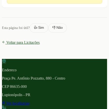
👍 Sim
👎 Não
Esta página foi útil?
Voltar para Licitações
Endereco
Praça Pe. Antônio Pozzatto, 880 - Centro
CEP
86635-000
Lupionópolis
- PR
Ver localizacao