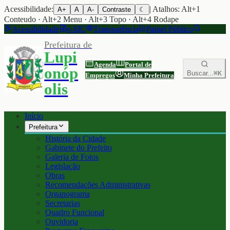
Acessibilidade:
| Atalhos: Alt+1
A+
A
A-
Contraste
☾
Conteudo · Alt+2 Menu · Alt+3 Topo · Alt+4 Rodape
Acessibilidade
e-SIC
Transparência
Painel Público
Prefeitura de
Lupi
Agenda
Portal de
onóp
Buscar...
⌘K
Empregos
Minha Prefeitura
olis
Início
Prefeitura
História da Cidade
Gabinete do Prefeito
Galeria de Fotos
Legislação
Obras
Recomendações Administrativas
Organograma
Secretarias
Quadro Funcional
Ouvidoria