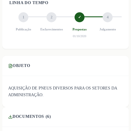
LINHA DO TEMPO
1
2
✓
4
Publicação
Esclarecimentos
Propostas
Julgamento
Ho
01/10/2020
OBJETO
AQUISIÇÃO DE PNEUS DIVERSOS PARA OS SETORES DA
ADMINISTRAÇÃO.
DOCUMENTOS (
6
)