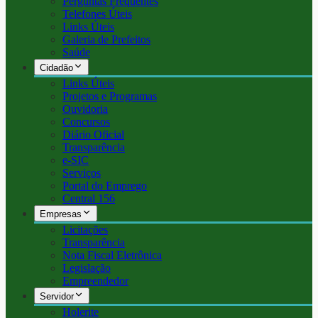
Perguntas Frequentes
Telefones Úteis
Links Úteis
Galeria de Prefeitos
Saúde
Cidadão
Links Úteis
Projetos e Programas
Ouvidoria
Concursos
Diário Oficial
Transparência
e-SIC
Serviços
Portal do Emprego
Central 156
Empresas
Licitações
Transparência
Nota Fiscal Eletrônica
Legislação
Empreendedor
Servidor
Holerite