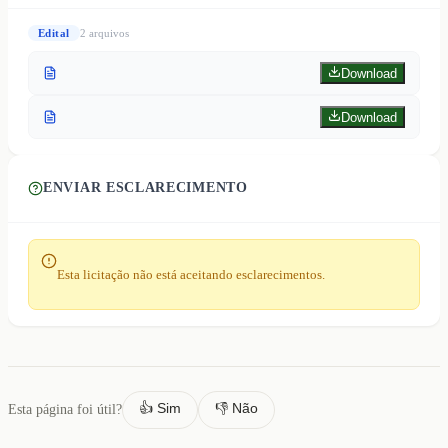
Edital
2
arquivo
s
Download
Download
ENVIAR ESCLARECIMENTO
Esta licitação não está aceitando esclarecimentos.
👍 Sim
👎 Não
Esta página foi útil?