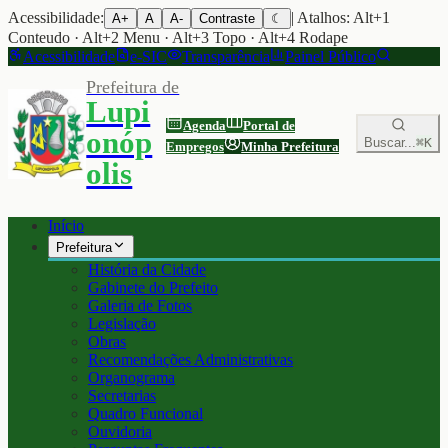
Acessibilidade:
| Atalhos: Alt+1
A+
A
A-
Contraste
☾
Conteudo · Alt+2 Menu · Alt+3 Topo · Alt+4 Rodape
Acessibilidade
e-SIC
Transparência
Painel Público
Prefeitura de
Lupi
Agenda
Portal de
onóp
Buscar...
⌘K
Empregos
Minha Prefeitura
olis
Início
Prefeitura
História da Cidade
Gabinete do Prefeito
Galeria de Fotos
Legislação
Obras
Recomendações Administrativas
Organograma
Secretarias
Quadro Funcional
Ouvidoria