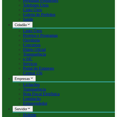
Perguntas Frequentes
Telefones Úteis
Links Úteis
Galeria de Prefeitos
Saúde
Cidadão
Links Úteis
Projetos e Programas
Ouvidoria
Concursos
Diário Oficial
Transparência
e-SIC
Serviços
Portal do Emprego
Central 156
Empresas
Licitações
Transparência
Nota Fiscal Eletrônica
Legislação
Empreendedor
Servidor
Holerite