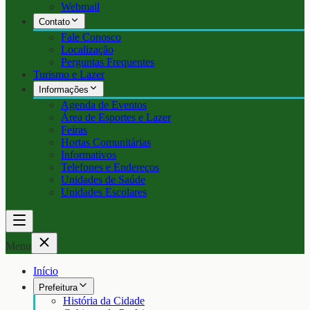
Webmail
Contato
Fale Conosco
Localização
Perguntas Frequentes
Turismo e Lazer
Informações
Agenda de Eventos
Área de Esportes e Lazer
Feiras
Hortas Comunitárias
Informativos
Telefones e Endereços
Unidades de Saúde
Unidades Escolares
Menu
Início
Prefeitura
História da Cidade