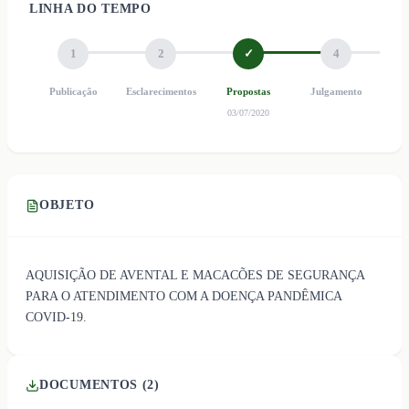
LINHA DO TEMPO
1
2
✓
4
Publicação
Esclarecimentos
Propostas
Julgamento
Ho
03/07/2020
OBJETO
AQUISIÇÃO DE AVENTAL E MACACÕES DE SEGURANÇA
PARA O ATENDIMENTO COM A DOENÇA PANDÊMICA
COVID-19.
DOCUMENTOS (
2
)