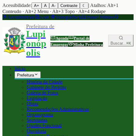
Acessibilidade:
| Atalhos: Alt+1
A+
A
A-
Contraste
☾
Conteudo · Alt+2 Menu · Alt+3 Topo · Alt+4 Rodape
Acessibilidade
e-SIC
Transparência
Painel Público
Prefeitura de
Lupi
Agenda
Portal de
onóp
Buscar...
⌘K
Empregos
Minha Prefeitura
olis
Início
Prefeitura
História da Cidade
Gabinete do Prefeito
Galeria de Fotos
Legislação
Obras
Recomendações Administrativas
Organograma
Secretarias
Quadro Funcional
Ouvidoria