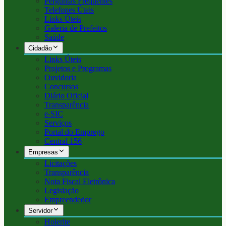
Perguntas Frequentes
Telefones Úteis
Links Úteis
Galeria de Prefeitos
Saúde
Cidadão
Links Úteis
Projetos e Programas
Ouvidoria
Concursos
Diário Oficial
Transparência
e-SIC
Serviços
Portal do Emprego
Central 156
Empresas
Licitações
Transparência
Nota Fiscal Eletrônica
Legislação
Empreendedor
Servidor
Holerite