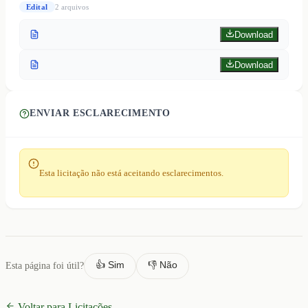
Edital
2
arquivo
s
Download
Download
ENVIAR ESCLARECIMENTO
Esta licitação não está aceitando esclarecimentos.
👍 Sim
👎 Não
Esta página foi útil?
Voltar para Licitações