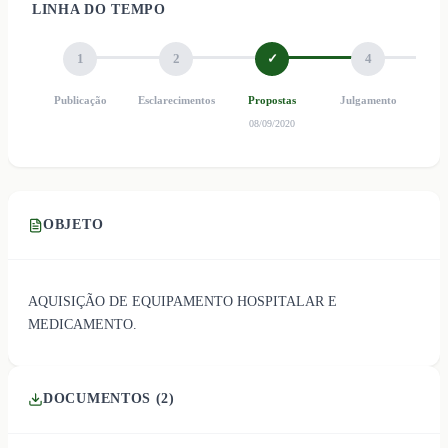
LINHA DO TEMPO
1
2
✓
4
Publicação
Esclarecimentos
Propostas
Julgamento
Ho
08/09/2020
OBJETO
AQUISIÇÃO DE EQUIPAMENTO HOSPITALAR E
MEDICAMENTO.
DOCUMENTOS (
2
)