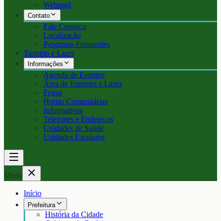
Webmail
Contato
Fale Conosco
Localização
Perguntas Frequentes
Turismo e Lazer
Informações
Agenda de Eventos
Área de Esportes e Lazer
Feiras
Hortas Comunitárias
Informativos
Telefones e Endereços
Unidades de Saúde
Unidades Escolares
Menu
Início
Prefeitura
História da Cidade