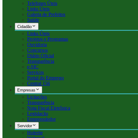
Telefones Úteis
Links Úteis
Galeria de Prefeitos
Saúde
Cidadão
Links Úteis
Projetos e Programas
Ouvidoria
Concursos
Diário Oficial
Transparência
e-SIC
Serviços
Portal do Emprego
Central 156
Empresas
Licitações
Transparência
Nota Fiscal Eletrônica
Legislação
Empreendedor
Servidor
Holerite