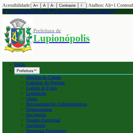
Acessibilidade:
| Atalhos: Alt+1 Conteu
A+
A
A-
Contraste
☾
Acessibilidade
e-SIC
Transparência
Painel Público
Prefeitura de
Lupionópolis
Início
Prefeitura
História da Cidade
Gabinete do Prefeito
Galeria de Fotos
Legislação
Obras
Recomendações Administrativas
Organograma
Secretarias
Quadro Funcional
Ouvidoria
Perguntas Frequentes