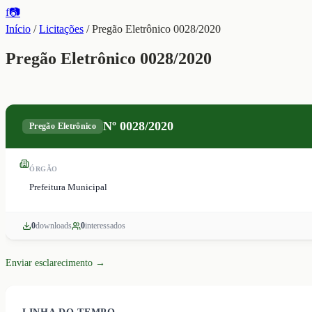
f
📷
Início
/
Licitações
/
Pregão Eletrônico 0028/2020
Pregão Eletrônico 0028/2020
Nº
0028/2020
Pregão Eletrônico
ÓRGÃO
Prefeitura Municipal
0
download
s
0
interessado
s
Enviar esclarecimento →