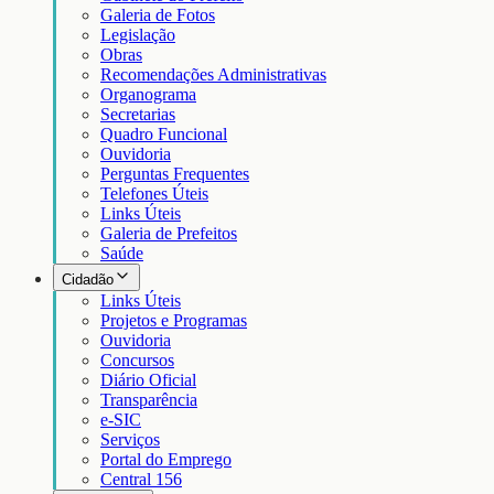
Galeria de Fotos
Legislação
Obras
Recomendações Administrativas
Organograma
Secretarias
Quadro Funcional
Ouvidoria
Perguntas Frequentes
Telefones Úteis
Links Úteis
Galeria de Prefeitos
Saúde
Cidadão
Links Úteis
Projetos e Programas
Ouvidoria
Concursos
Diário Oficial
Transparência
e-SIC
Serviços
Portal do Emprego
Central 156