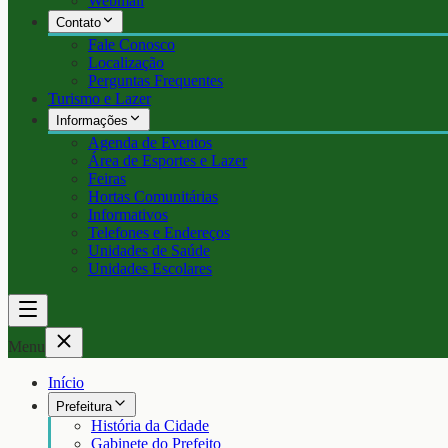
Webmail
Contato
Fale Conosco
Localização
Perguntas Frequentes
Turismo e Lazer
Informações
Agenda de Eventos
Área de Esportes e Lazer
Feiras
Hortas Comunitárias
Informativos
Telefones e Endereços
Unidades de Saúde
Unidades Escolares
Menu
Início
Prefeitura
História da Cidade
Gabinete do Prefeito