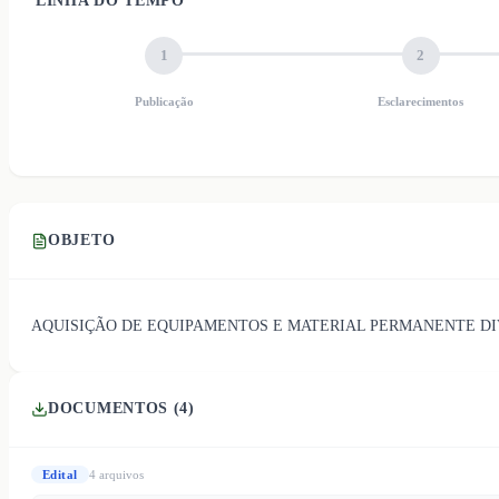
LINHA DO TEMPO
1
2
Publicação
Esclarecimentos
OBJETO
AQUISIÇÃO DE EQUIPAMENTOS E MATERIAL PERMANENTE DIV
DOCUMENTOS (
4
)
Edital
4
arquivo
s