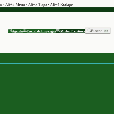
do · Alt+2 Menu · Alt+3 Topo · Alt+4 Rodape
Buscar...
⌘K
Agenda
Portal de Empregos
Minha Prefeitura