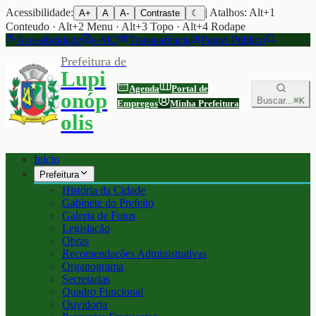
Acessibilidade:
| Atalhos: Alt+1
A+
A
A-
Contraste
☾
Conteudo · Alt+2 Menu · Alt+3 Topo · Alt+4 Rodape
Acessibilidade
e-SIC
Transparência
Painel Público
Prefeitura de
Lupi
Agenda
Portal de
onóp
Buscar...
⌘K
Empregos
Minha Prefeitura
olis
Início
Prefeitura
História da Cidade
Gabinete do Prefeito
Galeria de Fotos
Legislação
Obras
Recomendações Administrativas
Organograma
Secretarias
Quadro Funcional
Ouvidoria