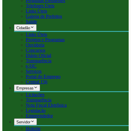
Perguntas Frequentes
Telefones Úteis
Links Úteis
Galeria de Prefeitos
Saúde
Cidadão
Links Úteis
Projetos e Programas
Ouvidoria
Concursos
Diário Oficial
Transparência
e-SIC
Serviços
Portal do Emprego
Central 156
Empresas
Licitações
Transparência
Nota Fiscal Eletrônica
Legislação
Empreendedor
Servidor
Holerite