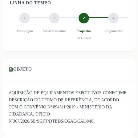
LINHA DO TEMPO
1
2
✓
4
Publicação
Esclarecimentos
Propostas
Julgamento
Ho
20/11/2020
OBJETO
AQUISIÇÃO DE EQUIPAMENTOS ESPORTIVOS CONFORME
DESCRIÇÃO DO TERMO DE REFERÊNCIA, DE ACORDO
COM O CONVÊNIO Nº 894311/2019 - MINISTÉRIO DA
CIDADANIA. OFÍCIO
Nº367/2020/SE/SGFT/DTEDS/CGAE/CAL/MC.