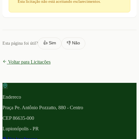
Esta licitação não está aceitando esclarecimentos.
👍 Sim
👎 Não
Esta página foi útil?
Voltar para Licitações
Endereco
Praça Pe. Antônio Pozzatto, 880 - Centro
CEP
86635-000
Lupionópolis
- PR