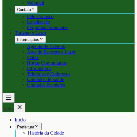
Webmail
Contato
Fale Conosco
Localização
Perguntas Frequentes
Turismo e Lazer
Informações
Agenda de Eventos
Área de Esportes e Lazer
Feiras
Hortas Comunitárias
Informativos
Telefones e Endereços
Unidades de Saúde
Unidades Escolares
Menu
Início
Prefeitura
História da Cidade