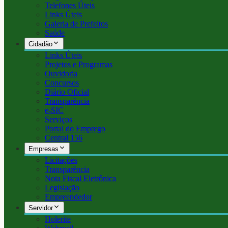
Telefones Úteis
Links Úteis
Galeria de Prefeitos
Saúde
Cidadão
Links Úteis
Projetos e Programas
Ouvidoria
Concursos
Diário Oficial
Transparência
e-SIC
Serviços
Portal do Emprego
Central 156
Empresas
Licitações
Transparência
Nota Fiscal Eletrônica
Legislação
Empreendedor
Servidor
Holerite