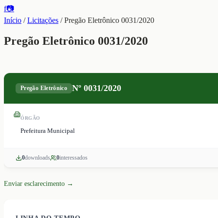
f
📷
Início
/
Licitações
/
Pregão Eletrônico 0031/2020
Pregão Eletrônico 0031/2020
Nº
0031/2020
Pregão Eletrônico
ÓRGÃO
Prefeitura Municipal
0
download
s
0
interessado
s
Enviar esclarecimento →