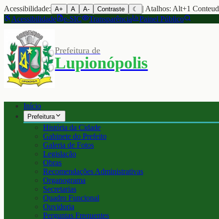
Acessibilidade:
| Atalhos: Alt+1 Conteu
A+
A
A-
Contraste
☾
Acessibilidade
e-SIC
Transparência
Painel Público
Prefeitura de
Lupionópolis
Início
Prefeitura
História da Cidade
Gabinete do Prefeito
Galeria de Fotos
Legislação
Obras
Recomendações Administrativas
Organograma
Secretarias
Quadro Funcional
Ouvidoria
Perguntas Frequentes