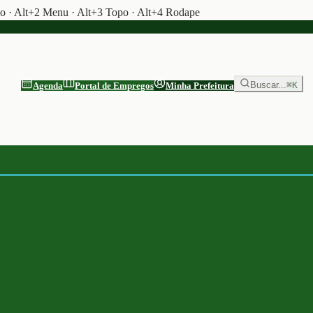
do · Alt+2 Menu · Alt+3 Topo · Alt+4 Rodape
Buscar...
⌘K
Agenda
Portal de Empregos
Minha Prefeitura