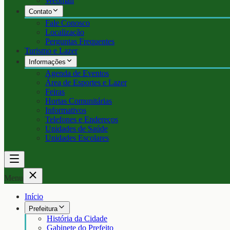
Webmail
Contato
Fale Conosco
Localização
Perguntas Frequentes
Turismo e Lazer
Informações
Agenda de Eventos
Área de Esportes e Lazer
Feiras
Hortas Comunitárias
Informativos
Telefones e Endereços
Unidades de Saúde
Unidades Escolares
Menu
Início
Prefeitura
História da Cidade
Gabinete do Prefeito