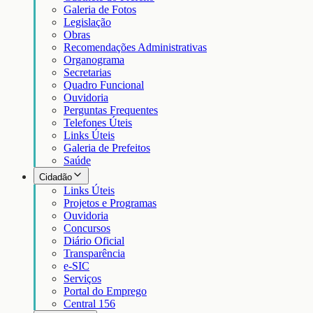
Galeria de Fotos
Legislação
Obras
Recomendações Administrativas
Organograma
Secretarias
Quadro Funcional
Ouvidoria
Perguntas Frequentes
Telefones Úteis
Links Úteis
Galeria de Prefeitos
Saúde
Cidadão
Links Úteis
Projetos e Programas
Ouvidoria
Concursos
Diário Oficial
Transparência
e-SIC
Serviços
Portal do Emprego
Central 156