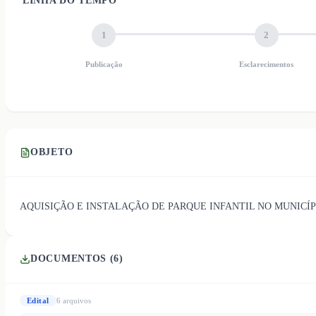
LINHA DO TEMPO
1
2
Publicação
Esclarecimentos
OBJETO
AQUISIÇÃO E INSTALAÇÃO DE PARQUE INFANTIL NO MUNICÍP
DOCUMENTOS (
6
)
Edital
6
arquivo
s