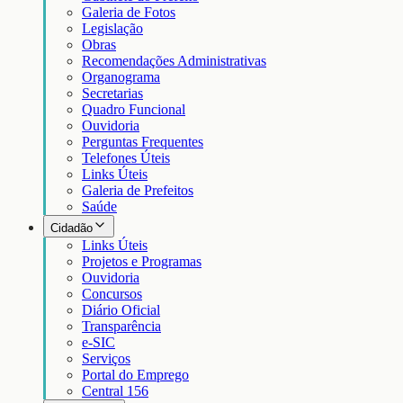
Galeria de Fotos
Legislação
Obras
Recomendações Administrativas
Organograma
Secretarias
Quadro Funcional
Ouvidoria
Perguntas Frequentes
Telefones Úteis
Links Úteis
Galeria de Prefeitos
Saúde
Cidadão
Links Úteis
Projetos e Programas
Ouvidoria
Concursos
Diário Oficial
Transparência
e-SIC
Serviços
Portal do Emprego
Central 156