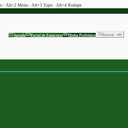
do · Alt+2 Menu · Alt+3 Topo · Alt+4 Rodape
Buscar...
⌘K
Agenda
Portal de Empregos
Minha Prefeitura