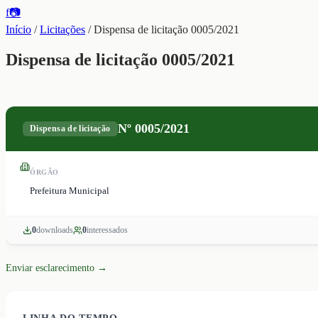
f
📷
Início
/
Licitações
/
Dispensa de licitação 0005/2021
Dispensa de licitação 0005/2021
Nº
0005/2021
Dispensa de licitação
ÓRGÃO
Prefeitura Municipal
0
download
s
0
interessado
s
Enviar esclarecimento →