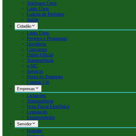
Telefones Úteis
Links Úteis
Galeria de Prefeitos
Saúde
Cidadão
Links Úteis
Projetos e Programas
Ouvidoria
Concursos
Diário Oficial
Transparência
e-SIC
Serviços
Portal do Emprego
Central 156
Empresas
Licitações
Transparência
Nota Fiscal Eletrônica
Legislação
Empreendedor
Servidor
Holerite