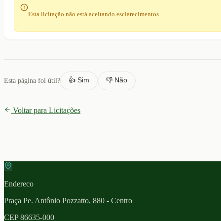
Esta licitação não está aceitando esclarecimentos.
👍 Sim
👎 Não
Esta página foi útil?
Voltar para Licitações
Endereco
Praça Pe. Antônio Pozzatto, 880 - Centro
CEP
86635-000