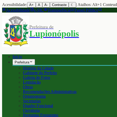
Acessibilidade:
| Atalhos: Alt+1 Conteu
A+
A
A-
Contraste
☾
Acessibilidade
e-SIC
Transparência
Painel Público
Prefeitura de
Lupionópolis
Início
Prefeitura
História da Cidade
Gabinete do Prefeito
Galeria de Fotos
Legislação
Obras
Recomendações Administrativas
Organograma
Secretarias
Quadro Funcional
Ouvidoria
Perguntas Frequentes