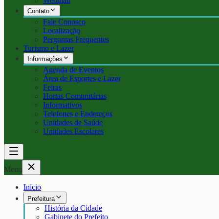
Webmail
Contato
Fale Conosco
Localização
Perguntas Frequentes
Turismo e Lazer
Informações
Agenda de Eventos
Área de Esportes e Lazer
Feiras
Hortas Comunitárias
Informativos
Telefones e Endereços
Unidades de Saúde
Unidades Escolares
Menu
Início
Prefeitura
História da Cidade
Gabinete do Prefeito