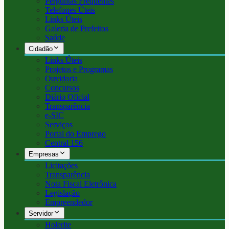
Perguntas Frequentes
Telefones Úteis
Links Úteis
Galeria de Prefeitos
Saúde
Cidadão
Links Úteis
Projetos e Programas
Ouvidoria
Concursos
Diário Oficial
Transparência
e-SIC
Serviços
Portal do Emprego
Central 156
Empresas
Licitações
Transparência
Nota Fiscal Eletrônica
Legislação
Empreendedor
Servidor
Holerite