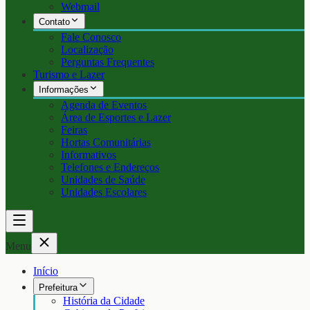
Webmail
Contato
Fale Conosco
Localização
Perguntas Frequentes
Turismo e Lazer
Informações
Agenda de Eventos
Área de Esportes e Lazer
Feiras
Hortas Comunitárias
Informativos
Telefones e Endereços
Unidades de Saúde
Unidades Escolares
Menu
Início
Prefeitura
História da Cidade