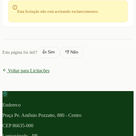
Esta licitação não está aceitando esclarecimentos.
👍 Sim
👎 Não
Esta página foi útil?
Voltar para Licitações
Endereco
Praça Pe. Antônio Pozzatto, 880 - Centro
CEP
86635-000
Lupionópolis
- PR