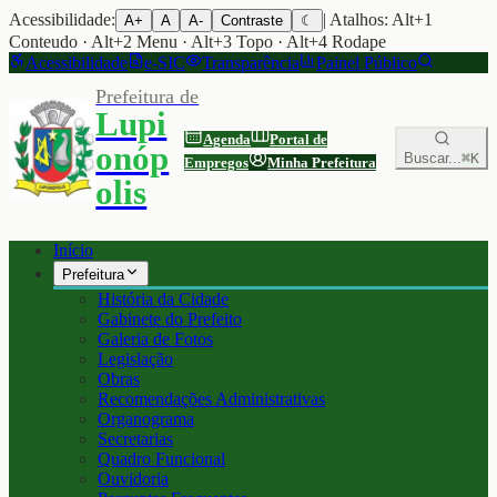
Acessibilidade:
| Atalhos: Alt+1
A+
A
A-
Contraste
☾
Conteudo · Alt+2 Menu · Alt+3 Topo · Alt+4 Rodape
Acessibilidade
e-SIC
Transparência
Painel Público
Prefeitura de
Lupi
Agenda
Portal de
onóp
Buscar...
⌘K
Empregos
Minha Prefeitura
olis
Início
Prefeitura
História da Cidade
Gabinete do Prefeito
Galeria de Fotos
Legislação
Obras
Recomendações Administrativas
Organograma
Secretarias
Quadro Funcional
Ouvidoria