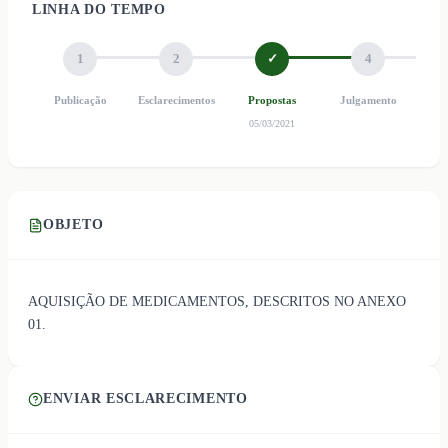
LINHA DO TEMPO
1
2
✓
4
Publicação
Esclarecimentos
Propostas
Julgamento
Ho
05/03/2021
OBJETO
AQUISIÇÃO DE MEDICAMENTOS, DESCRITOS NO ANEXO
01.
ENVIAR ESCLARECIMENTO