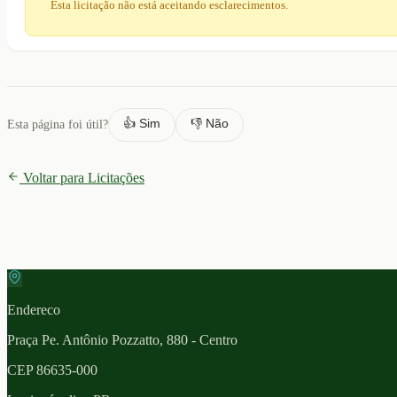
Esta licitação não está aceitando esclarecimentos.
👍 Sim
👎 Não
Esta página foi útil?
Voltar para Licitações
Endereco
Praça Pe. Antônio Pozzatto, 880 - Centro
CEP
86635-000