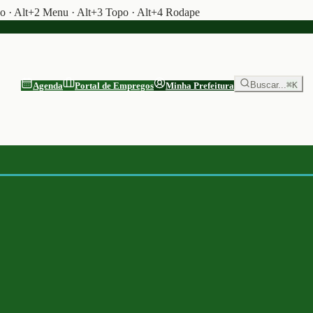
do · Alt+2 Menu · Alt+3 Topo · Alt+4 Rodape
Buscar...
⌘K
Agenda
Portal de Empregos
Minha Prefeitura