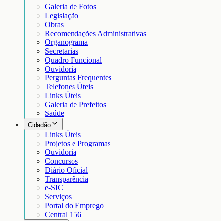
Galeria de Fotos
Legislação
Obras
Recomendações Administrativas
Organograma
Secretarias
Quadro Funcional
Ouvidoria
Perguntas Frequentes
Telefones Úteis
Links Úteis
Galeria de Prefeitos
Saúde
Cidadão
Links Úteis
Projetos e Programas
Ouvidoria
Concursos
Diário Oficial
Transparência
e-SIC
Serviços
Portal do Emprego
Central 156