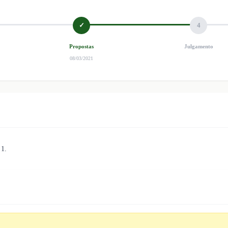
✓
4
Propostas
Julgamento
08/03/2021
1.