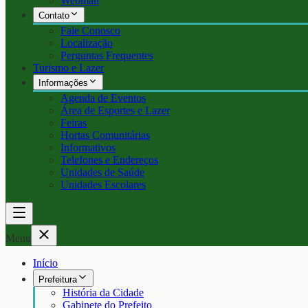
Webmail
Contato
Fale Conosco
Localização
Perguntas Frequentes
Turismo e Lazer
Informações
Agenda de Eventos
Área de Esportes e Lazer
Feiras
Hortas Comunitárias
Informativos
Telefones e Endereços
Unidades de Saúde
Unidades Escolares
Menu
Início
Prefeitura
História da Cidade
Gabinete do Prefeito