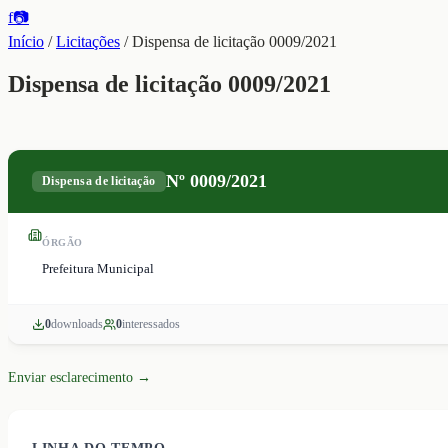
f
📷
Início
/
Licitações
/
Dispensa de licitação 0009/2021
Dispensa de licitação 0009/2021
Nº
0009/2021
Dispensa de licitação
ÓRGÃO
Prefeitura Municipal
0
download
s
0
interessado
s
Enviar esclarecimento →