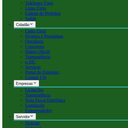
Telefones Úteis
Links Úteis
Galeria de Prefeitos
Saúde
Cidadão
Links Úteis
Projetos e Programas
Ouvidoria
Concursos
Diário Oficial
Transparência
e-SIC
Serviços
Portal do Emprego
Central 156
Empresas
Licitações
Transparência
Nota Fiscal Eletrônica
Legislação
Empreendedor
Servidor
Holerite